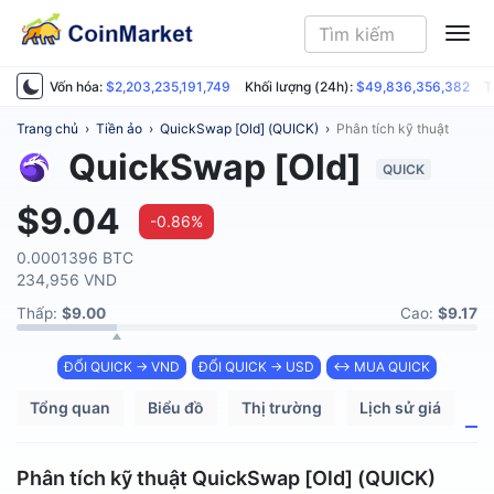
ME
Vốn hóa:
$2,203,235,191,749
Khối lượng (24h):
$49,836,356,382
T
Trang chủ
›
Tiền ảo
›
QuickSwap [Old] (QUICK)
›
Phân tích kỹ thuật
QuickSwap [Old]
QUICK
$9.04
-0.86%
0.0001396 BTC
234,956 VND
Thấp:
$9.00
Cao:
$9.17
ĐỔI QUICK → VND
ĐỔI QUICK → USD
↔ MUA QUICK
Tổng quan
Biểu đồ
Thị trường
Lịch sử giá
P
Phân tích kỹ thuật QuickSwap [Old] (QUICK)