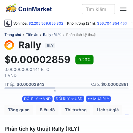
ME
Vốn hóa:
$2,205,569,655,302
Khối lượng (24h):
$56,704,854,450
T
Trang chủ
›
Tiền ảo
›
Rally (RLY)
›
Phân tích kỹ thuật
Rally
RLY
$0.00002859
0.23%
0.000000000441 BTC
1 VND
Thấp:
$0.00002843
Cao:
$0.00002881
ĐỔI RLY → VND
ĐỔI RLY → USD
↔ MUA RLY
Tổng quan
Biểu đồ
Thị trường
Lịch sử giá
P
Phân tích kỹ thuật Rally (RLY)