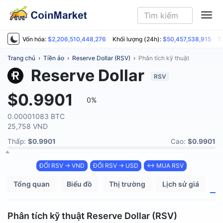
ME
Vốn hóa:
$2,206,510,448,276
Khối lượng (24h):
$50,457,538,915
T
Trang chủ
›
Tiền ảo
›
Reserve Dollar (RSV)
›
Phân tích kỹ thuật
Reserve Dollar
RSV
$0.9901
0%
0.00001083 BTC
25,758 VND
Thấp:
$0.9901
Cao:
$0.9901
ĐỔI RSV → VND
ĐỔI RSV → USD
↔ MUA RSV
Tổng quan
Biểu đồ
Thị trường
Lịch sử giá
P
Phân tích kỹ thuật Reserve Dollar (RSV)