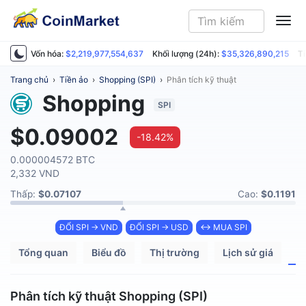
ME
Vốn hóa:
$2,219,977,554,637
Khối lượng (24h):
$35,326,890,215
Ti
Trang chủ
›
Tiền ảo
›
Shopping (SPI)
›
Phân tích kỹ thuật
Shopping
SPI
$0.09002
-18.42%
0.000004572 BTC
2,332 VND
Thấp:
$0.07107
Cao:
$0.1191
ĐỔI SPI → VND
ĐỔI SPI → USD
↔ MUA SPI
Tổng quan
Biểu đồ
Thị trường
Lịch sử giá
P
Phân tích kỹ thuật Shopping (SPI)