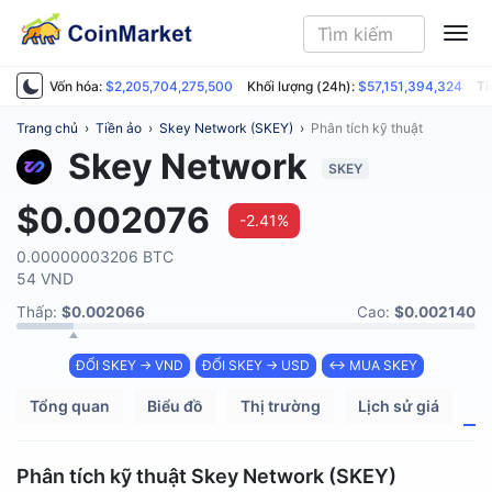
ME
Vốn hóa:
$2,205,704,275,500
Khối lượng (24h):
$57,151,394,324
Ti
Trang chủ
›
Tiền ảo
›
Skey Network (SKEY)
›
Phân tích kỹ thuật
Skey Network
SKEY
$0.002076
-2.41%
0.00000003206 BTC
54 VND
Thấp:
$0.002066
Cao:
$0.002140
ĐỔI SKEY → VND
ĐỔI SKEY → USD
↔ MUA SKEY
Tổng quan
Biểu đồ
Thị trường
Lịch sử giá
P
Phân tích kỹ thuật Skey Network (SKEY)