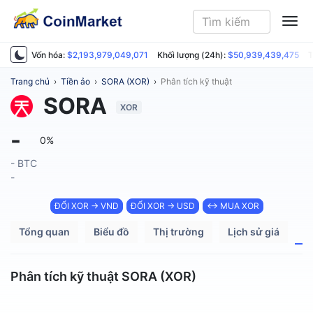
ME
Vốn hóa:
$2,193,979,049,071
Khối lượng (24h):
$50,939,439,475
T
Trang chủ
›
Tiền ảo
›
SORA (XOR)
›
Phân tích kỹ thuật
SORA
XOR
-
0%
- BTC
-
ĐỔI XOR → VND
ĐỔI XOR → USD
↔ MUA XOR
Tổng quan
Biểu đồ
Thị trường
Lịch sử giá
P
Phân tích kỹ thuật SORA (XOR)