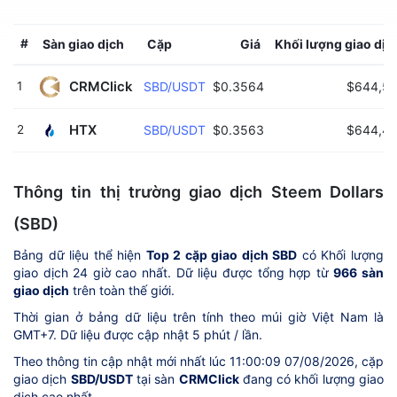
#
Sàn giao dịch
Cặp
Giá
Khối lượng giao dịc
CRMClick 
1
SBD/USDT
$0.3564
$644,54
HTX 
2
SBD/USDT
$0.3563
$644,47
Thông tin thị trường giao dịch Steem Dollars
(SBD)
Bảng dữ liệu thể hiện
Top 2 cặp giao dịch SBD
có Khối lượng
giao dịch 24 giờ cao nhất. Dữ liệu được tổng hợp từ
966 sàn
giao dịch
trên toàn thế giới.
Thời gian ở bảng dữ liệu trên tính theo múi giờ Việt Nam là
GMT+7. Dữ liệu được cập nhật 5 phút / lần.
Theo thông tin cập nhật mới nhất lúc 11:00:09 07/08/2026, cặp
giao dịch
SBD/USDT
tại sàn
CRMClick
đang có khối lượng giao
dịch cao nhất.