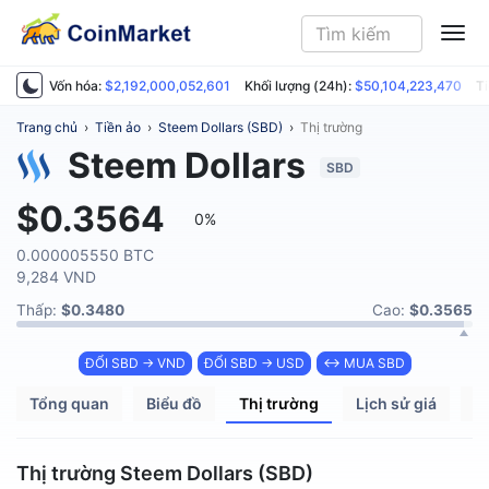
ME
Vốn hóa:
$2,192,000,052,601
Khối lượng (24h):
$50,104,223,470
Ti
Trang chủ
›
Tiền ảo
›
Steem Dollars (SBD)
›
Thị trường
Steem Dollars
SBD
$0.3564
0%
0.000005550 BTC
9,284 VND
Thấp:
$0.3480
Cao:
$0.3565
ĐỔI SBD → VND
ĐỔI SBD → USD
↔ MUA SBD
Tổng quan
Biểu đồ
Thị trường
Lịch sử giá
P
Thị trường Steem Dollars (SBD)