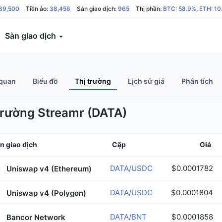
89,500
Tiền ảo:
38,456
Sàn giao dịch:
965
Thị phần:
BTC: 58.9%
,
ETH: 10
Sàn giao dịch
quan
Biểu đồ
Thị trường
Lịch sử giá
Phân tích
trường Streamr (DATA)
n giao dịch
Cặp
Giá
DATA/USDC
$0.0001782
Uniswap v4 (Ethereum)
DATA/USDC
$0.0001804
Uniswap v4 (Polygon)
DATA/BNT
$0.0001858
Bancor Network