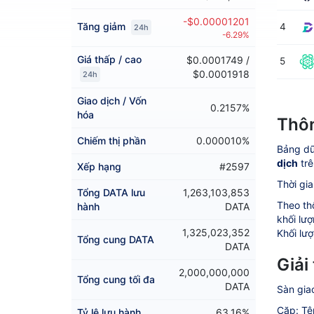
-$0.00001201
Tăng giảm
4
24h
-6.29%
Giá thấp / cao
$0.0001749 /
5
$0.0001918
24h
Giao dịch / Vốn
0.2157%
hóa
Thôn
Chiếm thị phần
0.000010%
Bảng dữ
dịch
trê
Xếp hạng
#2597
Thời gia
Tổng DATA lưu
1,263,103,853
Theo th
hành
DATA
khối lượ
1,325,023,352
Khối lượ
Tổng cung DATA
DATA
Giải
2,000,000,000
Tổng cung tối đa
DATA
Sàn gia
Cặp: Tê
Tỷ lệ lưu hành
63.16%