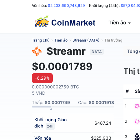
Vốn hóa:
$2,208,690,748,629
Khối lượng (24h):
$57,384,9
Tiền ảo
Trang chủ
›
Tiền ảo
›
Streamr (DATA)
›
Thị trường
Streamr
Tổng 
DATA
$0.0001789
Thị 
-6.29%
0.000000002759 BTC
#
Sà
5 VND
Thấp:
$0.0001749
Cao:
$0.0001918
1
Khối lượng
Giao
2
$487.24
dịch
24h
3
Vốn hóa
$225,933