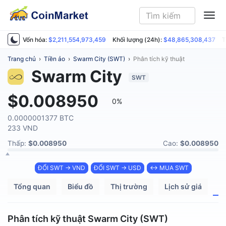
ME
Vốn hóa:
$2,211,554,973,459
Khối lượng (24h):
$48,865,308,437
T
Trang chủ
›
Tiền ảo
›
Swarm City (SWT)
›
Phân tích kỹ thuật
Swarm City
SWT
$0.008950
0%
0.0000001377 BTC
233 VND
Thấp:
$0.008950
Cao:
$0.008950
ĐỔI SWT → VND
ĐỔI SWT → USD
↔ MUA SWT
Tổng quan
Biểu đồ
Thị trường
Lịch sử giá
P
Phân tích kỹ thuật Swarm City (SWT)