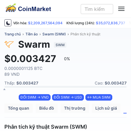
ME
Vốn hóa:
$2,209,267,564,094
Khối lượng (24h):
$35,072,836,737
T
Trang chủ
›
Tiền ảo
›
Swarm (SWM)
›
Phân tích kỹ thuật
Swarm
SWM
$0.003427
0%
0.0000001125 BTC
89 VND
Thấp:
$0.003427
Cao:
$0.003427
ĐỔI SWM → VND
ĐỔI SWM → USD
↔ MUA SWM
Tổng quan
Biểu đồ
Thị trường
Lịch sử giá
P
Phân tích kỹ thuật Swarm (SWM)