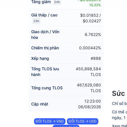
Tăng giảm
24h
15.32%
Giá thấp / cao
$0.01852 /
$0.02427
24h
Giao dịch / Vốn
6.7622%
hóa
Chiếm thị phần
0.000442%
Xếp hạng
#888
Tổng TLOS lưu
450,898,584
hành
TLOS
467,629,080
Tổng cung TLOS
TLOS
Sức 
12:23:00
Chỉ số b
Cập nhật
06/08/2026
Có thể c
ngày, 1 
ĐỔI TLOS → VND
ĐỔI TLOS → USD
Xem thê