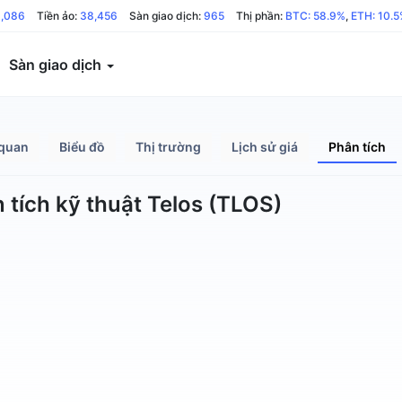
1,086
Tiền ảo:
38,456
Sàn giao dịch:
965
Thị phần:
BTC: 58.9%
,
ETH: 10.
Sàn giao dịch
quan
Biểu đồ
Thị trường
Lịch sử giá
Phân tích
 tích kỹ thuật Telos (TLOS)