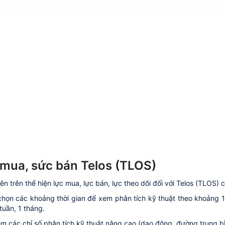
mua, sức bán Telos (TLOS)
ên trên thể hiện lực mua, lực bán, lực theo dõi đối với Telos (TLOS) c
họn các khoảng thời gian để xem phân tích kỹ thuật theo khoảng 1 ph
tuần, 1 tháng.
m các chỉ số phân tích kỹ thuật nâng cao (dao động, đường trung bìn