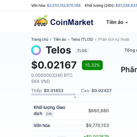
Vốn hóa:
$2,210,152,970,196
Khối lượng (24h):
$57,229,63
Tiền ảo
Trang chủ
›
Tiền ảo
›
Telos (TLOS)
›
Phân tích kỹ thuật
Telos
Tổng 
TLOS
$0.02167
15.32%
Phân
0.0000003340 BTC
564 VND
Thấp:
$0.01852
Cao:
$0.02427
Khối lượng
Giao
$660,680
dịch
24h
Vốn hóa
$9,770,153
+$0.002879