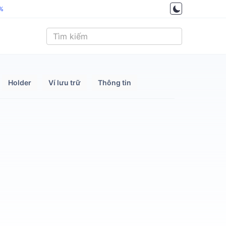
5%
Holder
Ví lưu trữ
Thông tin