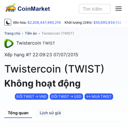
ME
Vốn hóa:
$2,208,447,490,216
Khối lượng (24h):
$55,695,934,153
T
Trang chủ
›
Tiền ảo
›
Twistercoin (TWIST)
Twistercoin
TWIST
Xếp hạng #?
22:09:23 07/07/2015
Twistercoin (TWIST)
Không hoạt động
ĐỔI TWIST → VND
ĐỔI TWIST → USD
↔ MUA TWIST
Tổng quan
Lịch sử giá