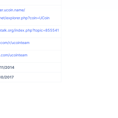
rer.ucoin.name/
.net/explorer.php?coin=UCoin
intalk.org/index.php?topic=855541
t.com/r/ucointeam
er.com/ucointeam
/11/2014
10/2017