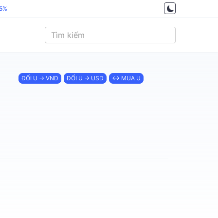
.5%
ĐỔI U → VND
ĐỔI U → USD
↔ MUA U