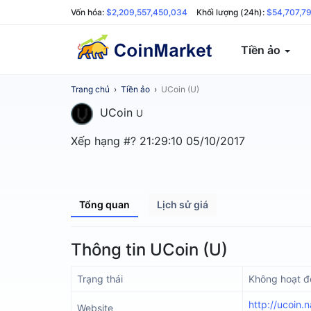
Vốn hóa:
$2,209,557,450,034
Khối lượng (24h):
$54,707,7
Tiền ảo
Trang chủ
›
Tiền ảo
›
UCoin (U)
UCoin
U
Xếp hạng #?
21:29:10 05/10/2017
Tổng quan
Lịch sử giá
Thông tin UCoin (U)
Trạng thái
Không hoạt 
http://ucoin.
Website