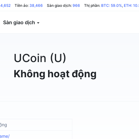
94,652
Tiền ảo:
38,466
Sàn giao dịch:
966
Thị phần:
BTC: 59.0%
,
ETH: 10
Sàn giao dịch
UCoin (U)
Không hoạt động
động
name/