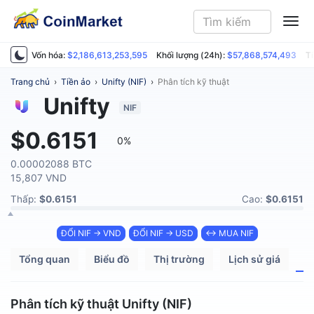
ME
Vốn hóa:
$2,186,613,253,595
Khối lượng (24h):
$57,868,574,493
Ti
Trang chủ
›
Tiền ảo
›
Unifty (NIF)
›
Phân tích kỹ thuật
Unifty
NIF
$0.6151
0%
0.00002088 BTC
15,807 VND
Thấp:
$0.6151
Cao:
$0.6151
ĐỔI NIF → VND
ĐỔI NIF → USD
↔ MUA NIF
Tổng quan
Biểu đồ
Thị trường
Lịch sử giá
P
Phân tích kỹ thuật Unifty (NIF)