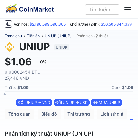
ME
Vốn hóa:
$2,196,599,590,365
Khối lượng (24h):
$56,505,844,329
T
Trang chủ
›
Tiền ảo
›
UNIUP (UNIUP)
›
Phân tích kỹ thuật
UNIUP
UNIUP
$1.06
0%
0.00002454 BTC
27,446 VND
Thấp:
$1.06
Cao:
$1.06
ĐỔI UNIUP → VND
ĐỔI UNIUP → USD
↔ MUA UNIUP
Tổng quan
Biểu đồ
Thị trường
Lịch sử giá
P
Phân tích kỹ thuật UNIUP (UNIUP)