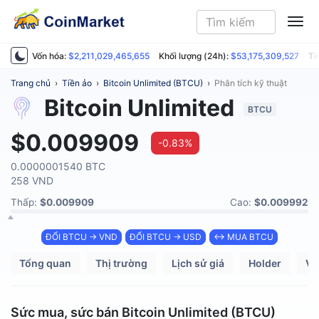
ME
Vốn hóa:
$2,211,029,465,655
Khối lượng (24h):
$53,175,309,527
Ti
Trang chủ
›
Tiền ảo
›
Bitcoin Unlimited (BTCU)
›
Phân tích kỹ thuật
Bitcoin Unlimited
BTCU
$0.009909
-0.83%
0.0000001540 BTC
258 VND
Thấp:
$0.009909
Cao:
$0.009992
ĐỔI BTCU → VND
ĐỔI BTCU → USD
↔ MUA BTCU
Tổng quan
Thị trường
Lịch sử giá
Holder
Ví
Sức mua, sức bán Bitcoin Unlimited (BTCU)