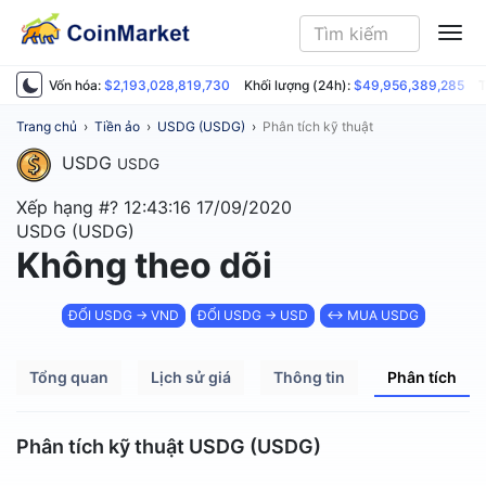
ME
Vốn hóa:
$2,193,028,819,730
Khối lượng (24h):
$49,956,389,285
T
Trang chủ
›
Tiền ảo
›
USDG (USDG)
›
Phân tích kỹ thuật
USDG
USDG
Xếp hạng #?
12:43:16 17/09/2020
USDG (USDG)
Không theo dõi
ĐỔI USDG → VND
ĐỔI USDG → USD
↔ MUA USDG
Tổng quan
Lịch sử giá
Thông tin
Phân tích
Phân tích kỹ thuật USDG (USDG)