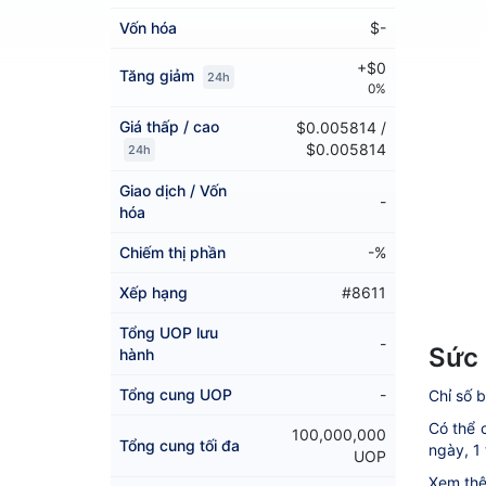
Vốn hóa
$-
+$0
Tăng giảm
24h
0%
Giá thấp / cao
$0.005814 /
$0.005814
24h
Giao dịch / Vốn
-
hóa
Chiếm thị phần
-%
Xếp hạng
#8611
Tổng UOP lưu
-
Sức 
hành
Tổng cung UOP
-
Chỉ số b
Có thể c
100,000,000
Tổng cung tối đa
ngày, 1 
UOP
Xem thê