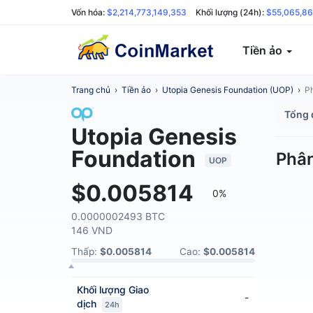
Vốn hóa:
$2,214,773,149,353
Khối lượng (24h):
$55,065,86
Tiền ảo
Trang chủ
›
Tiền ảo
›
Utopia Genesis Foundation (UOP)
›
Ph
Tổng 
Utopia Genesis
Foundation
Phân
UOP
$0.005814
0%
0.0000002493 BTC
146 VND
Thấp:
$0.005814
Cao:
$0.005814
Khối lượng
Giao
-
dịch
24h