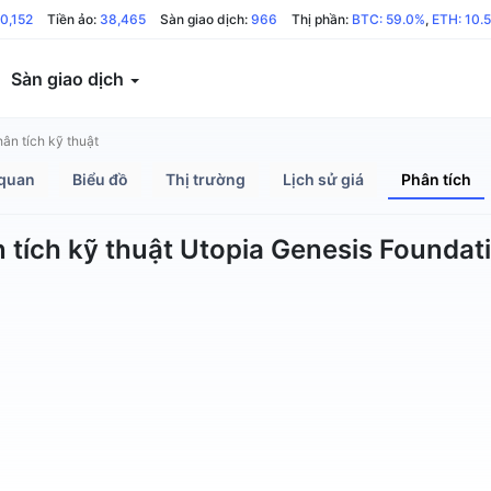
0,152
Tiền ảo:
38,465
Sàn giao dịch:
966
Thị phần:
BTC: 59.0%
,
ETH: 10.
Sàn giao dịch
ân tích kỹ thuật
quan
Biểu đồ
Thị trường
Lịch sử giá
Phân tích
 tích kỹ thuật Utopia Genesis Foundat