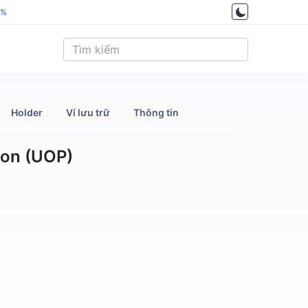
5%
Holder
Ví lưu trữ
Thông tin
ion (UOP)