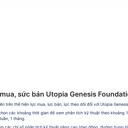
mua, sức bán Utopia Genesis Foundat
ên trên thể hiện lực mua, lực bán, lực theo dõi đối với Utopia Genesi
họn các khoảng thời gian để xem phân tích kỹ thuật theo khoảng 1 ph
tuần, 1 tháng.
m các chỉ số phân tích kỹ thuật nâng cao (dao động, đường trung bìn