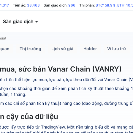
1,317
Tiền ảo:
38,463
Sàn giao dịch:
966
Thị phần:
BTC: 58.9%
,
ETH: 10.
Sàn giao dịch
huật
quan
Thị trường
Lịch sử giá
Holder
Ví lưu trữ
mua, sức bán Vanar Chain (VANRY)
ên trên thể hiện lực mua, lực bán, lực theo dõi đối với Vanar Chain (
họn các khoảng thời gian để xem phân tích kỹ thuật theo khoảng 1 ph
tuần, 1 tháng.
m các chỉ số phân tích kỹ thuật nâng cao (dao động, đường trung bìn
in cậy của dữ liệu
 được lấy trực tiếp từ TradingView. Một nền tảng biểu đồ và mạng x
tư trên toàn thế giới để phát hiện các cơ hội trên các thị trường toà