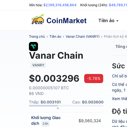
Vốn hóa:
$2,199,316,458,864
Khối lượng (24h):
$49,789,11
Tiền ảo
Trang chủ
›
Tiền ảo
›
Vanar Chain (VANRY)
›
Phân tích kỹ t
Tổng 
Vanar Chain
Sức 
VANRY
$0.003296
Chỉ số b
-5.78%
Có thể c
0.00000005107 BTC
ngày, 1 
86 VND
Xem thê
Thấp:
$0.003101
Cao:
$0.003600
Độ t
Khối lượng
Giao
$9,060,324
Dữ liệu
dịch
24h
nhà đầu 