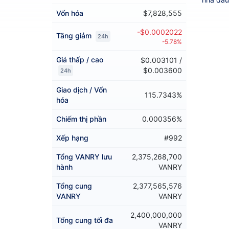
Vốn hóa
$7,828,555
-$0.0002022
Tăng giảm
24h
-5.78%
Giá thấp / cao
$0.003101 /
$0.003600
24h
Giao dịch / Vốn
115.7343%
hóa
Chiếm thị phần
0.000356%
Xếp hạng
#992
Tổng VANRY lưu
2,375,268,700
hành
VANRY
Tổng cung
2,377,565,576
VANRY
VANRY
2,400,000,000
Tổng cung tối đa
VANRY