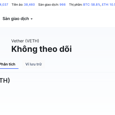
4,037
Tiền ảo:
38,460
Sàn giao dịch:
966
Thị phần:
BTC: 58.8%
,
ETH: 10
Sàn giao dịch
Vether (VETH)
Không theo dõi
Phân tích
Ví lưu trữ
ETH)