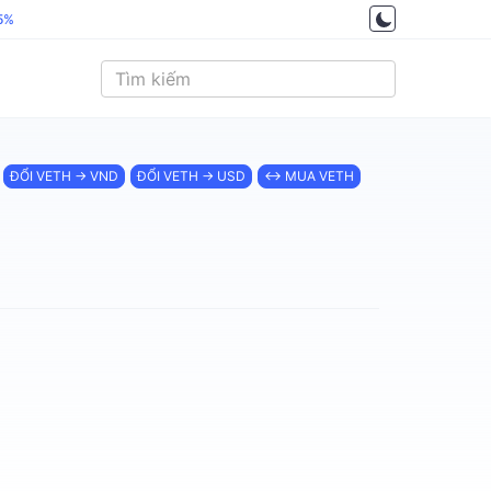
.5%
ĐỔI VETH → VND
ĐỔI VETH → USD
↔ MUA VETH