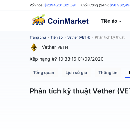
Vốn hóa:
$2,194,201,021,591
Khối lượng (24h):
$50,962,49
Tiền ảo
Trang chủ
›
Tiền ảo
›
Vether (VETH)
›
Phân tích kỹ thuật
Vether
VETH
Xếp hạng #?
10:33:16 01/09/2020
Tổng quan
Lịch sử giá
Thông tin
Phân tích kỹ thuật Vether (V