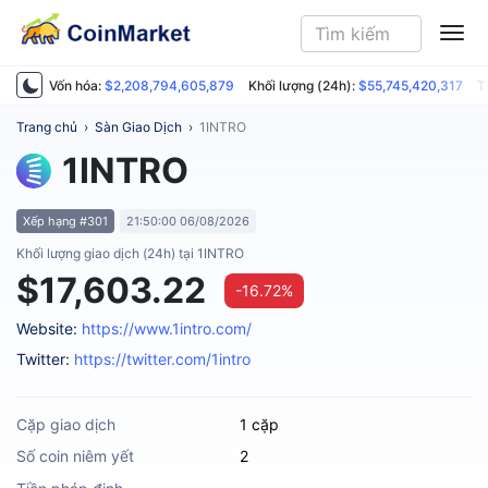
ME
Vốn hóa:
$2,208,794,605,879
Khối lượng (24h):
$55,745,420,317
T
Trang chủ
›
Sàn Giao Dịch
›
1INTRO
1INTRO
Xếp hạng #301
21:50:00 06/08/2026
Khối lượng giao dịch (24h) tại 1INTRO
$17,603.22
-16.72%
Website:
https://www.1intro.com/
Twitter:
https://twitter.com/1intro
Cặp giao dịch
1 cặp
Số coin niêm yết
2