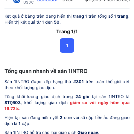
USDC 
Kết quả ở bảng trên đang hiển thị
trang 1
trên tổng số
1 trang
.
Hiển thị kết quả từ
1
đến
50
.
Trang 1/1
1
Tổng quan nhanh về sàn 1INTRO
Sàn 1INTRO được xếp hạng thứ
#301
trên toàn thế giới xét
theo khối lượng giao dịch.
Tổng khối lượng giao dịch trong
24 giờ
tại sàn 1INTRO là
$17,603
, khối lượng giao dịch
giảm so với ngày hôm qua
16.72%
.
Hiện tại, sàn đang niêm yết
2
coin với số cặp tiền ảo đang giao
dịch là
1
cặp.
Sàn 1INTRO hỗ trợ các loại giao dịch
Giao ngay
.