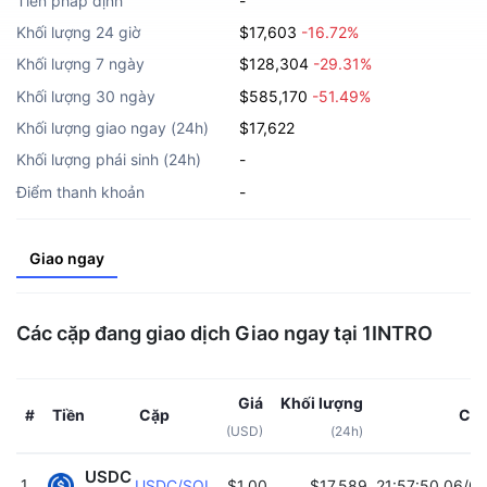
Tiền pháp định
-
Khối lượng 24 giờ
$17,603
-16.72%
Khối lượng 7 ngày
$128,304
-29.31%
Khối lượng 30 ngày
$585,170
-51.49%
Khối lượng giao ngay (24h)
$17,622
Khối lượng phái sinh (24h)
-
Điểm thanh khoản
-
Giao ngay
Các cặp đang giao dịch Giao ngay tại 1INTRO
Giá
Khối lượng
Tiền
Cặp
Cập
#
(USD)
(24h)
USDC
1
USDC/SOL
$1.00
$17,589
21:57:50 06/0