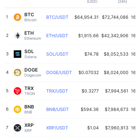
(USD)
(24h)
BTC
1
BTC/USDT
$64,954.31
$72,744,086
16:
Bitcoin 
ETH
2
ETH/USDT
$1,915.66
$42,342,906
16:
Ethereum 
SOL
3
SOL/USDT
$74.78
$8,052,533
16:
Solana 
DOGE
4
DOGE/USDT
$0.07032
$8,024,000
16:
Dogecoin 
TRX
5
TRX/USDT
$0.3277
$7,994,561
16:
TRON 
BNB
6
BNB/USDT
$594.36
$7,984,673
16:
BNB 
XRP
7
XRP/USDT
$1.04
$7,960,913
16:
XRP 