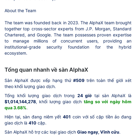
About the Team
The team was founded back in 2023. The AlphaX team brought
together top cross-sector experts from J.P. Morgan, Standard
Chartered, and Google. The team possesses proven expertise
to manage millions of concurrent users, providing an
institutional-grade security foundation for the hybrid
ecosystem.
Tổng quan nhanh về sàn AlphaX
Sàn AlphaX được xếp hạng thứ
#509
trên toàn thế giới xét
theo khối lượng giao dịch.
Tổng khối lượng giao dịch trong
24 giờ
tại sàn AlphaX là
$1,014,144,278
, khối lượng giao dịch
tăng so với ngày hôm
qua 3.68%
.
Hiện tại, sàn đang niêm yết
401
coin với số cặp tiền ảo đang
giao dịch là
410
cặp.
Sàn AlphaX hỗ trợ các loại giao dịch
Giao ngay, Vĩnh cửu
.