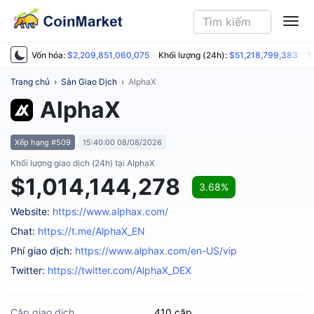
ME
Vốn hóa:
$2,209,851,060,075
Khối lượng (24h):
$51,218,799,383
T
Trang chủ
›
Sàn Giao Dịch
›
AlphaX
AlphaX
Xếp hạng #509
15:40:00 08/08/2026
Khối lượng giao dịch (24h) tại AlphaX
$1,014,144,278
3.68%
Website:
https://www.alphax.com/
Chat:
https://t.me/AlphaX_EN
Phí giao dịch:
https://www.alphax.com/en-US/vip
Twitter:
https://twitter.com/AlphaX_DEX
Cặp giao dịch
410 cặp