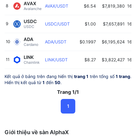
AVAX
8
AVAX/USDT
$6.54
$7,819,380
16:
Avalanche 
USDC
9
USDC/USDT
$1.00
$7,657,891
16:
USDC 
ADA
10
ADA/USDT
$0.1997
$6,195,624
16:
Cardano 
LINK
11
LINK/USDT
$8.27
$3,822,427
16:
Chainlink 
Kết quả ở bảng trên đang hiển thị
trang 1
trên tổng số
1 trang
.
Hiển thị kết quả từ
1
đến
50
.
Trang 1/1
1
Giới thiệu về sàn AlphaX