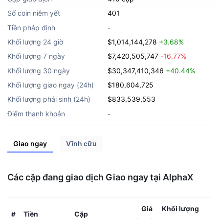
Số coin niêm yết
401
Tiền pháp định
-
Khối lượng 24 giờ
$1,014,144,278
+3.68%
Khối lượng 7 ngày
$7,420,505,747
-16.77%
Khối lượng 30 ngày
$30,347,410,346
+40.44%
Khối lượng giao ngay (24h)
$180,604,725
Khối lượng phái sinh (24h)
$833,539,553
Điểm thanh khoản
-
Giao ngay
Vĩnh cữu
Các cặp đang giao dịch Giao ngay tại AlphaX
Giá
Khối lượng
Tiền
Cặp
#