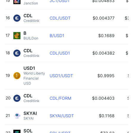
15
JCT/USDT
$0.004853
$31
Janction 
CDL
16
CDL/USDT
$0.004377
$30
Creditlink 
B
17
B/USD1
$0.1689
$18
BUILDon 
CDL
18
CDL/USD1
$0.004382
$13
Creditlink 
USD1
World Liberty 
19
USD1/USDT
$0.9995
$9
Financial 
USD 
CDL
20
CDL/FORM
$0.004403
$8
Creditlink 
SKYAI
21
SKYAI/USDT
$0.1168
$8
SKYAI 
SOL