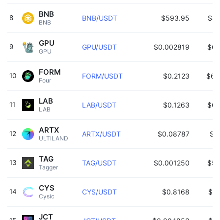
BNB
8
BNB/USDT
$593.95
$89
BNB 
GPU
9
GPU/USDT
$0.002819
$68
GPU 
FORM
10
FORM/USDT
$0.2123
$68
Four 
LAB
11
LAB/USDT
$0.1263
$62
LAB 
ARTX
12
ARTX/USDT
$0.08787
$5
ULTILAND 
TAG
13
TAG/USDT
$0.001250
$52
Tagger 
CYS
14
CYS/USDT
$0.8168
$52
Cysic 
JCT