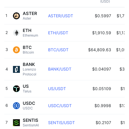
(USD)
ASTER
1
ASTER/USDT
$0.5997
$1,76
Aster 
ETH
2
ETH/USDT
$1,910.59
$1,13
Ethereum 
BTC
3
BTC/USDT
$64,809.63
$1,054
Bitcoin 
BANK
BANK/USDT
$0.04097
$390
4
Lorenzo 
Protocol 
US
5
US/USDT
$0.05109
$167
Talus 
USDC
6
USDC/USDT
$0.9998
$136
USDC 
SENTIS
7
SENTIS/USDT
$0.2107
$121
SentismAI 