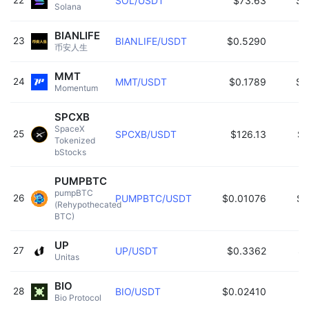
22
SOL/USDT
$73.63
$6
Solana 
BIANLIFE
23
BIANLIFE/USDT
$0.5290
$4
币安人生 
MMT
24
MMT/USDT
$0.1789
$3
Momentum 
SPCXB
SpaceX 
25
SPCXB/USDT
$126.13
$2
Tokenized 
bStocks 
PUMPBTC
pumpBTC 
26
PUMPBTC/USDT
$0.01076
$2
(Rehypothecated 
BTC) 
UP
27
UP/USDT
$0.3362
$1
Unitas 
BIO
28
BIO/USDT
$0.02410
Bio Protocol 