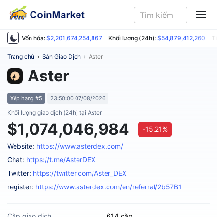
ME
Vốn hóa:
$2,201,674,254,867
Khối lượng (24h):
$54,879,412,260
T
Trang chủ
›
Sàn Giao Dịch
›
Aster
Aster
Xếp hạng #5
23:50:00 07/08/2026
Khối lượng giao dịch (24h) tại Aster
$1,074,046,984
-15.21%
Website:
https://www.asterdex.com/
Chat:
https://t.me/AsterDEX
Twitter:
https://twitter.com/Aster_DEX
register:
https://www.asterdex.com/en/referral/2b57B1
Cặp giao dịch
614 cặp