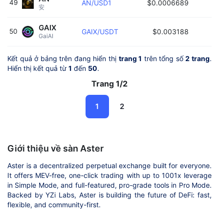
49
AN/USD1
$0.0006689
安 
GAIX
50
GAIX/USDT
$0.003188
GaiAI 
Kết quả ở bảng trên đang hiển thị
trang 1
trên tổng số
2 trang
.
Hiển thị kết quả từ
1
đến
50
.
Trang 1/2
1
2
Giới thiệu về sàn Aster
Aster is a decentralized perpetual exchange built for everyone.
It offers MEV-free, one-click trading with up to 1001x leverage
in Simple Mode, and full-featured, pro-grade tools in Pro Mode.
Backed by YZi Labs, Aster is building the future of DeFi: fast,
flexible, and community-first.