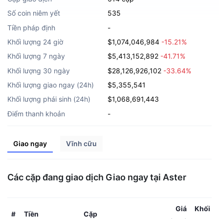
Số coin niêm yết
535
Tiền pháp định
-
Khối lượng 24 giờ
$1,074,046,984
-15.21%
Khối lượng 7 ngày
$5,413,152,892
-41.71%
Khối lượng 30 ngày
$28,126,926,102
-33.64%
Khối lượng giao ngay (24h)
$5,355,541
Khối lượng phái sinh (24h)
$1,068,691,443
Điểm thanh khoản
-
Giao ngay
Vĩnh cữu
Các cặp đang giao dịch Giao ngay tại Aster
Giá
Khối l
Tiền
Cặp
#