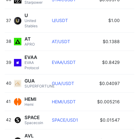
Starpower 
U
U/USDT
$1.00
37
United 
Stables 
AT
38
AT/USDT
$0.1388
APRO 
EVAA
EVAA/USDT
$0.8429
39
EVAA 
Protocol 
GUA
40
GUA/USDT
$0.04097
SUPERFORTUNE 
HEMI
41
HEMI/USDT
$0.005216
Hemi 
SPACE
42
SPACE/USD1
$0.01547
Spacecoin 
AVL