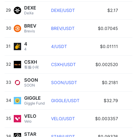
DEXE
29
DEXE/USDT
$2.17
DeXe 
BREV
30
BREV/USDT
$0.07045
Brevis 
4
31
4/USDT
$0.01111
4 
CSXH
32
CSXH/USDT
$0.002520
客服小何 
SOON
33
SOON/USDT
$0.2181
SOON 
GIGGLE
34
GIGGLE/USDT
$32.79
Giggle Fund 
VELO
35
VELO/USDT
$0.003357
Velo 
STAR
36
STAR/USDT
$0.09376