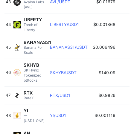
AVL/USDT
$0.01679
43
Avalon Labs 
(AVL) 
LIBERTY
LIBERTY/USD1
$0.001868
44
Torch of 
Liberty 
BANANAS31
BANANAS31/USDT
$0.006496
45
Banana For 
Scale 
SKHYB
SK Hynix 
46
SKHYB/USDT
$140.09
Tokenized 
bStocks 
RTX
47
RTX/USD1
$0.9826
RateX 
YI
YI/USD1
$0.001119
48
一 
(USD1_ONE) 
AN