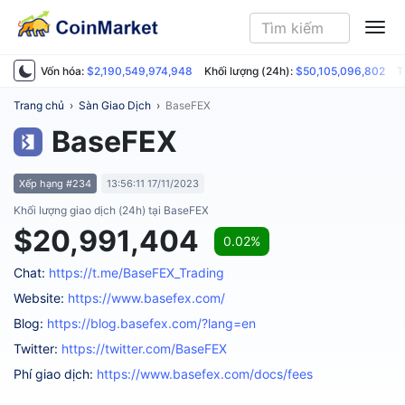
ME
Vốn hóa:
$2,190,549,974,948
Khối lượng (24h):
$50,105,096,802
T
Trang chủ
›
Sàn Giao Dịch
›
BaseFEX
BaseFEX
Xếp hạng #234
13:56:11 17/11/2023
Khối lượng giao dịch (24h) tại BaseFEX
$20,991,404
0.02%
Chat:
https://t.me/BaseFEX_Trading
Website:
https://www.basefex.com/
Blog:
https://blog.basefex.com/?lang=en
Twitter:
https://twitter.com/BaseFEX
Phí giao dịch:
https://www.basefex.com/docs/fees