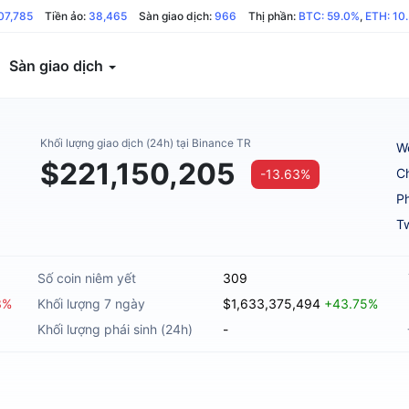
07,785
Tiền ảo:
38,465
Sàn giao dịch:
966
Thị phần:
BTC: 59.0%
,
ETH: 10
Sàn giao dịch
Khối lượng giao dịch (24h) tại Binance TR
W
$221,150,205
C
-13.63%
Ph
Tw
Số coin niêm yết
309
3%
Khối lượng 7 ngày
$1,633,375,494
+43.75%
Khối lượng phái sinh (24h)
-