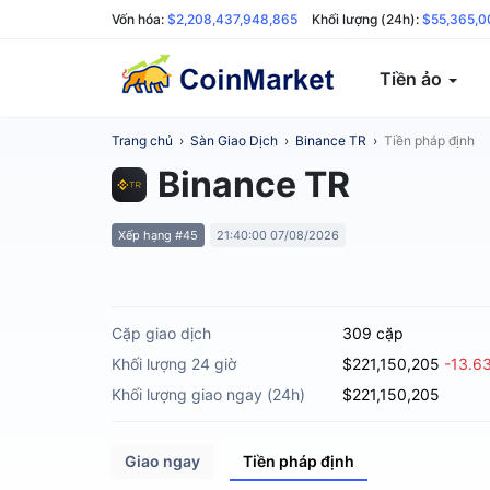
Vốn hóa:
$2,208,437,948,865
Khối lượng (24h):
$55,365,0
Tiền ảo
Trang chủ
›
Sàn Giao Dịch
›
Binance TR
›
Tiền pháp định
Binance TR
Xếp hạng #45
21:40:00 07/08/2026
Cặp giao dịch
309 cặp
Khối lượng 24 giờ
$221,150,205
-13.6
Khối lượng giao ngay (24h)
$221,150,205
Giao ngay
Tiền pháp định