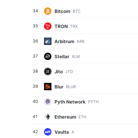
Bitcoin
34
BTC
TRON
35
TRX
Arbitrum
36
ARB
Stellar
37
XLM
Jito
38
JTO
Blur
39
BLUR
Pyth Network
40
PYTH
Ethereum
41
ETH
Vaulta
42
A