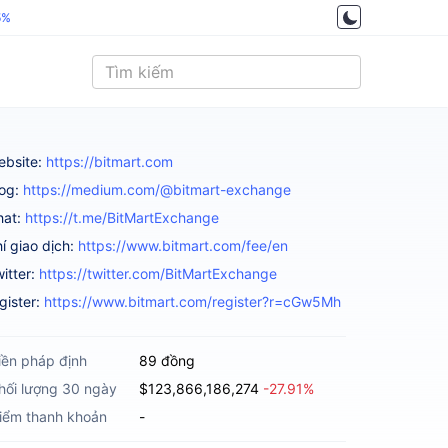
5%
ebsite:
https://bitmart.com
log:
https://medium.com/@bitmart-exchange
hat:
https://t.me/BitMartExchange
í giao dịch:
https://www.bitmart.com/fee/en
itter:
https://twitter.com/BitMartExchange
gister:
https://www.bitmart.com/register?r=cGw5Mh
iền pháp định
89 đồng
hối lượng 30 ngày
$123,866,186,274
-27.91%
iểm thanh khoản
-