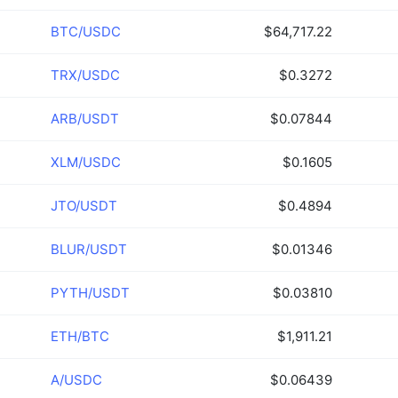
BTC/USDC
$64,717.22
TRX/USDC
$0.3272
ARB/USDT
$0.07844
XLM/USDC
$0.1605
JTO/USDT
$0.4894
BLUR/USDT
$0.01346
PYTH/USDT
$0.03810
ETH/BTC
$1,911.21
A/USDC
$0.06439