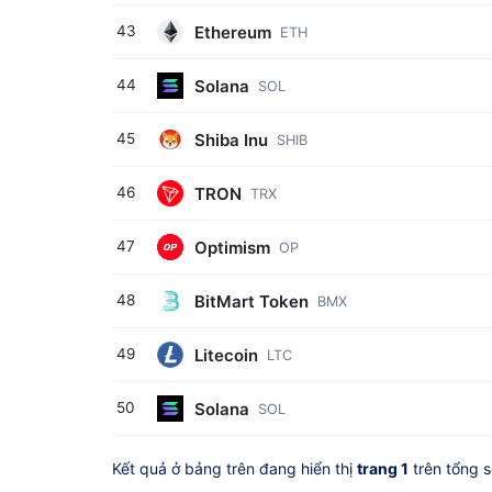
Ethereum
43
ETH
Solana
44
SOL
Shiba Inu
45
SHIB
TRON
46
TRX
Optimism
47
OP
BitMart Token
48
BMX
Litecoin
49
LTC
Solana
50
SOL
Kết quả ở bảng trên đang hiển thị
trang 1
trên tổng 