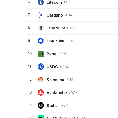
Litecoin
6
LTC
Cardano
7
ADA
Ethereum
8
ETH
Chainlink
9
LINK
Pepe
10
PEPE
USDC
11
USDC
Shiba Inu
12
SHIB
Avalanche
13
AVAX
Stellar
14
XLM