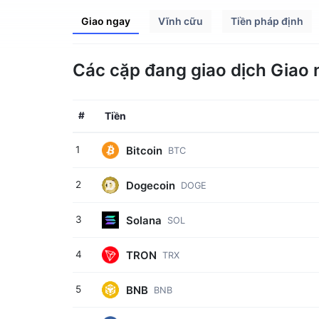
Giao ngay
Vĩnh cữu
Tiền pháp định
Các cặp đang giao dịch Giao n
#
Tiền
Bitcoin
1
BTC
Dogecoin
2
DOGE
Solana
3
SOL
TRON
4
TRX
BNB
5
BNB