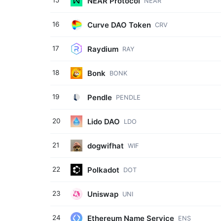
NEAR Protocol
15
NEAR
Curve DAO Token
16
CRV
Raydium
17
RAY
Bonk
18
BONK
Pendle
19
PENDLE
Lido DAO
20
LDO
dogwifhat
21
WIF
Polkadot
22
DOT
Uniswap
23
UNI
Ethereum Name Service
24
ENS