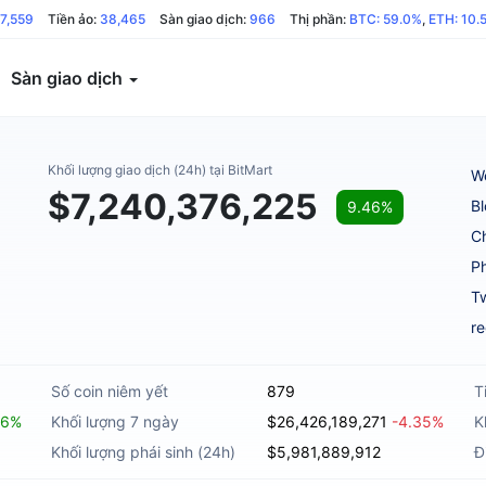
7,559
Tiền ảo:
38,465
Sàn giao dịch:
966
Thị phần:
BTC: 59.0%
,
ETH: 10.
Sàn giao dịch
Khối lượng giao dịch (24h) tại BitMart
W
$7,240,376,225
B
9.46%
C
Ph
Tw
re
Số coin niêm yết
879
T
46%
Khối lượng 7 ngày
$26,426,189,271
-4.35%
K
Khối lượng phái sinh (24h)
$5,981,889,912
Đ