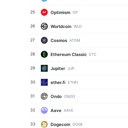
Optimism
25
OP
Worldcoin
26
WLD
Cosmos
27
ATOM
Ethereum Classic
28
ETC
Jupiter
29
JUP
ether.fi
30
ETHFI
Ondo
31
ONDO
Aave
32
AAVE
Dogecoin
33
DOGE