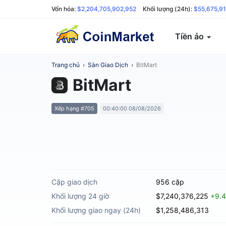
Vốn hóa:
$2,204,705,902,952
Khối lượng (24h):
$55,675,91
Tiền ảo
Trang chủ
›
Sàn Giao Dịch
›
BitMart
BitMart
Xếp hạng #705
00:40:00 08/08/2026
Cặp giao dịch
956 cặp
Khối lượng 24 giờ
$7,240,376,225
+9.
Khối lượng giao ngay (24h)
$1,258,486,313