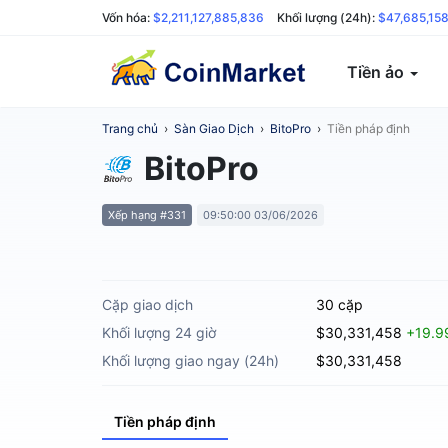
Vốn hóa:
$2,211,127,885,836
Khối lượng (24h):
$47,685,15
Tiền ảo
Trang chủ
›
Sàn Giao Dịch
›
BitoPro
›
Tiền pháp định
BitoPro
Xếp hạng #331
09:50:00 03/06/2026
Cặp giao dịch
30 cặp
Khối lượng 24 giờ
$30,331,458
+19.9
Khối lượng giao ngay (24h)
$30,331,458
Tiền pháp định