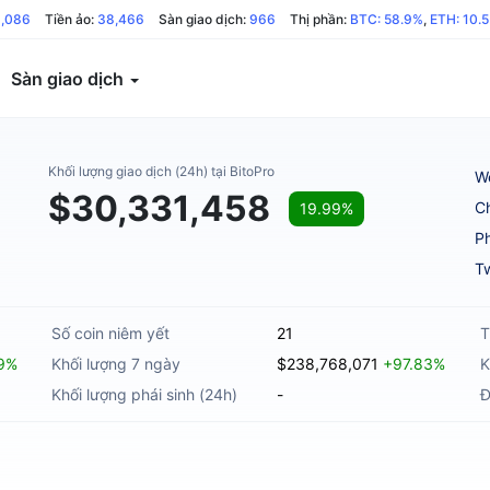
8,086
Tiền ảo:
38,466
Sàn giao dịch:
966
Thị phần:
BTC: 58.9%
,
ETH: 10.
Sàn giao dịch
Khối lượng giao dịch (24h) tại BitoPro
W
$30,331,458
C
19.99%
Ph
Tw
Số coin niêm yết
21
T
9%
Khối lượng 7 ngày
$238,768,071
+97.83%
K
Khối lượng phái sinh (24h)
-
Đ