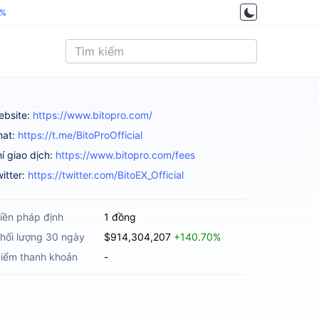
5%
ebsite:
https://www.bitopro.com/
hat:
https://t.me/BitoProOfficial
í giao dịch:
https://www.bitopro.com/fees
itter:
https://twitter.com/BitoEX_Official
iền pháp định
1 đồng
hối lượng 30 ngày
$914,304,207
+140.70%
iểm thanh khoản
-