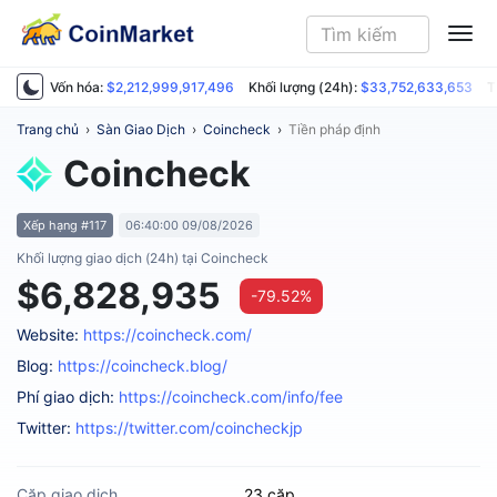
ME
Vốn hóa:
$2,212,999,917,496
Khối lượng (24h):
$33,752,633,653
T
Trang chủ
›
Sàn Giao Dịch
›
Coincheck
›
Tiền pháp định
Coincheck
Xếp hạng #117
06:40:00 09/08/2026
Khối lượng giao dịch (24h) tại Coincheck
$6,828,935
-79.52%
Website:
https://coincheck.com/
Blog:
https://coincheck.blog/
Phí giao dịch:
https://coincheck.com/info/fee
Twitter:
https://twitter.com/coincheckjp
Cặp giao dịch
23 cặp