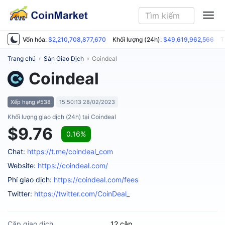
ME
Vốn hóa:
$2,210,708,877,670
Khối lượng (24h):
$49,619,962,566
T
Trang chủ
›
Sàn Giao Dịch
›
Coindeal
Coindeal
Xếp hạng #538
15:50:13 28/02/2023
Khối lượng giao dịch (24h) tại Coindeal
$9.76
0.16%
Chat:
https://t.me/coindeal_com
Website:
https://coindeal.com/
Phí giao dịch:
https://coindeal.com/fees
Twitter:
https://twitter.com/CoinDeal_
Cặp giao dịch
12 cặp