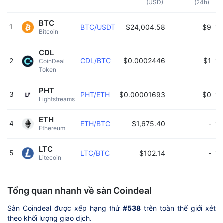
(USD)
(24h)
BTC
1
BTC/USDT
$24,004.58
$9
15
Bitcoin 
CDL
CDL/BTC
$0.0002446
$1
15
2
CoinDeal 
Token 
PHT
3
PHT/ETH
$0.00001693
$0
15
Lightstreams 
ETH
4
ETH/BTC
$1,675.40
-
15
Ethereum 
LTC
5
LTC/BTC
$102.14
-
15
Litecoin 
Tổng quan nhanh về sàn Coindeal
Sàn Coindeal được xếp hạng thứ
#538
trên toàn thế giới xét
theo khối lượng giao dịch.