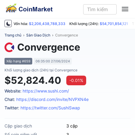
ME
Vốn hóa:
$2,206,438,788,333
Khối lượng (24h):
$54,701,854,121
T
Trang chủ
›
Sàn Giao Dịch
›
Convergence
Convergence
Xếp hạng #659
06:35:00 27/06/2024
Khối lượng giao dịch (24h) tại Convergence
$52,824.40
-0.01%
Website:
https://www.sushi.com/
Chat:
https://discord.com/invite/NVPXN4e
Twitter:
https://twitter.com/SushiSwap
Cặp giao dịch
3 cặp
Số coin niêm yết
3