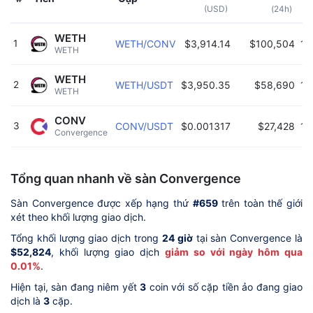
(USD)
(24h)
WETH
1
WETH/CONV
$3,914.14
$100,504
16
WETH 
WETH
2
WETH/USDT
$3,950.35
$58,690
16
WETH 
CONV
3
CONV/USDT
$0.001317
$27,428
16
Convergence 
Tổng quan nhanh về sàn Convergence
Sàn Convergence được xếp hạng thứ
#659
trên toàn thế giới
xét theo khối lượng giao dịch.
Tổng khối lượng giao dịch trong
24 giờ
tại sàn Convergence là
$52,824
, khối lượng giao dịch
giảm so với ngày hôm qua
0.01%
.
Hiện tại, sàn đang niêm yết
3
coin với số cặp tiền ảo đang giao
dịch là
3
cặp.