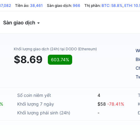
37,082
Tiền ảo:
38,461
Sàn giao dịch:
966
Thị phần:
BTC: 58.8%
,
ETH: 10
Sàn giao dịch
Khối lượng giao dịch (24h) tại DODO (Ethereum)
W
$8.69
B
603.74%
C
Tw
Số coin niêm yết
4
T
4%
Khối lượng 7 ngày
$58
-78.41%
Khối lượng phái sinh (24h)
-