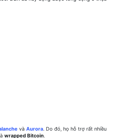
alanche
và
Aurora
. Do đó, họ hỗ trợ rất nhiều
à
wrapped Bitcoin
.