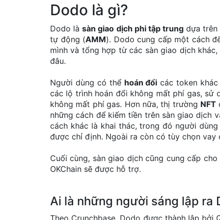
Dodo là gì?
Dodo là
sàn giao dịch phi tập trung
dựa trê
tự động (
AMM
). Dodo cung cấp một cách để 
mình và tổng hợp từ các sàn giao dịch khác,
đâu.
Người dùng có thể
hoán đổi
các token khác
các lộ trình hoán đổi không mất phí gas, sử 
không mất phí gas. Hơn nữa, thị trường
NFT
những cách để kiếm tiền trên sàn giao dịch 
cách khác là khai thác, trong đó người dùng
được chỉ định. Ngoài ra còn có tùy chọn vay 
Cuối cùng, sàn giao dịch cũng cung cấp cho
OKChain sẽ được hỗ trợ.
Ai là những người sáng lập ra
Theo Crunchbase, Dodo được thành lập bởi Q