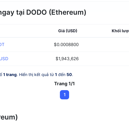
 ngay tại DODO (Ethereum)
Giá
(USD)
Khối lư
DT
$0.0008800
USD
$1,943,626
số
1 trang
. Hiển thị kết quả từ
1
đến
50
.
Trang 1/1
1
ereum)