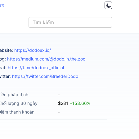
.5%
ebsite:
https://dodoex.io/
log:
https://medium.com/@dodo.in.the.zoo
hat:
https://t.me/dodoex_official
itter:
https://twitter.com/BreederDodo
iền pháp định
-
Khối lượng 30 ngày
$281
+153.66%
Điểm thanh khoản
-