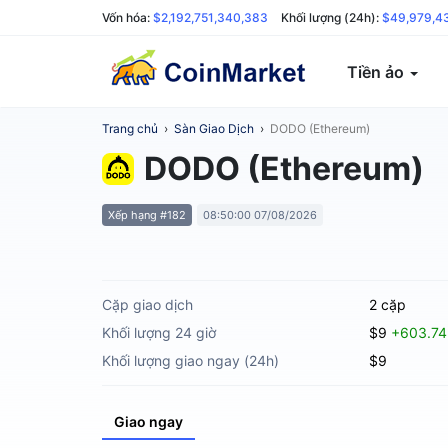
Vốn hóa:
$2,192,751,340,383
Khối lượng (24h):
$49,979,4
Tiền ảo
Trang chủ
›
Sàn Giao Dịch
›
DODO (Ethereum)
DODO (Ethereum)
Xếp hạng #182
08:50:00 07/08/2026
Cặp giao dịch
2 cặp
Khối lượng 24 giờ
$9
+603.7
Khối lượng giao ngay (24h)
$9
Giao ngay