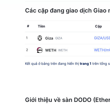
Các cặp đang giao dịch Giao
#
Tiền
Cặp
GIZA/US
Giza
1
GIZA
WETH/m
WETH
2
WETH
Kết quả ở bảng trên đang hiển thị
trang 1
trên tổng 
Giới thiệu về sàn DODO (Eth