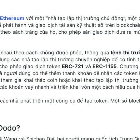
n
Ethereum
với một “nhà tạo lập thị trường chủ động”, một p
phát hành và giao dịch tài sản kỹ thuật số trên blockchai
 theo sách trắng của họ, cho phép sàn giao dịch đưa ra mứ
 nhau theo cách không được phép, thông qua
lệnh thị tr
dụng các nhà tạo lập thị trường chuyên nghiệp để có tính
cho phép giao dịch token
ERC-721
và
ERC-1155
. Chương 
và người dùng có thể thêm thanh khoản để nhận các token
 tham gia khai thác coin hoặc khai thác tạo lập thị trườ
các khoản vay nhanh và triển khai vốn một cách hiệu quả h
 các nhà phát triển một công cụ để tạo token. Một số blo
 Dodo?
i Wang và Shichao Dai, hai người mang quốc tịch Trung Q