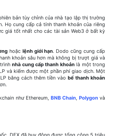
hiên bản tùy chỉnh của nhà tạo lập thị trường
n. Họ cung cấp cả tính thanh khoản của riêng
c giá tốt nhất cho các tài sản Web3 ở bất kỳ
ường
hoặc
lệnh giới hạn
. Dodo cũng cung cấp
 thanh khoản sâu hơn mà không bị trượt giá và
trình
nhà cung cấp thanh khoản
là một trong
 LP và kiếm được một phần phí giao dịch. Một
ng LP bằng cách thêm tiền vào
bể thanh khoản
ơn.
ckchain như Ethereum,
BNB Chain
,
Polygon
và
uốc. DEX đã huy động được tổng cộng 5 triệu