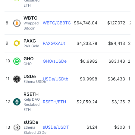
Restaked 
ETH 
WBTC
WBTC/CBBTC
$64,748.04
$127,072
20
8
Wrapped 
Bitcoin 
PAXG
9
PAXG/XAUt
$4,233.78
$94,413
23:
PAX Gold 
GHO
10
GHO/sUSDe
$0.9982
$83,143
22:
GHO 
USDe
11
USDe/USDtb
$0.9998
$36,433
18
Ethena USDe 
RSETH
Kelp DAO 
12
RSETH/ETH
$2,059.24
$3,125
22:
Restaked 
ETH 
sUSDe
sUSDe/USDT
$1.24
$303
16
13
Ethena 
Staked USDe 