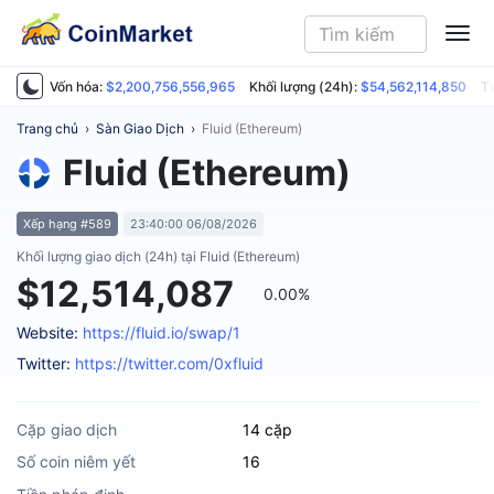
ME
Vốn hóa:
$2,200,756,556,965
Khối lượng (24h):
$54,562,114,850
Ti
Trang chủ
›
Sàn Giao Dịch
›
Fluid (Ethereum)
Fluid (Ethereum)
Xếp hạng #589
23:40:00 06/08/2026
Khối lượng giao dịch (24h) tại Fluid (Ethereum)
$12,514,087
0.00%
Website:
https://fluid.io/swap/1
Twitter:
https://twitter.com/0xfluid
Cặp giao dịch
14 cặp
Số coin niêm yết
16