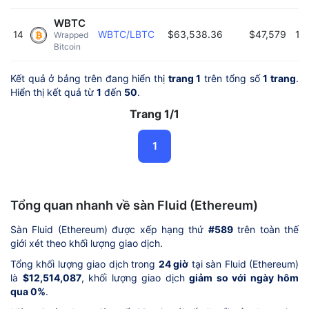
WBTC
WBTC/LBTC
$63,538.36
$47,579
14
14
Wrapped 
Bitcoin 
Kết quả ở bảng trên đang hiển thị
trang 1
trên tổng số
1 trang
.
Hiển thị kết quả từ
1
đến
50
.
Trang 1/1
1
Tổng quan nhanh về sàn Fluid (Ethereum)
Sàn Fluid (Ethereum) được xếp hạng thứ
#589
trên toàn thế
giới xét theo khối lượng giao dịch.
Tổng khối lượng giao dịch trong
24 giờ
tại sàn Fluid (Ethereum)
là
$12,514,087
, khối lượng giao dịch
giảm so với ngày hôm
qua 0%
.