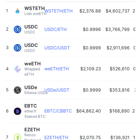
WSTETH
1
WSTETH/ETH
$2,376.88
$4,602,737
22:
Lido wstETH 
USDC
2
USDC/ETH
$0.9996
$3,766,799
00
USDC 
USDC
3
USDC/USDT
$0.9999
$2,911,696
00
USDC 
weETH
weETH/ETH
$2,109.23
$526,610
00
4
Wrapped 
eETH 
USDe
5
USDe/USDT
$0.9999
$353,816
21
Ethena USDe 
EBTC
EBTC/CBBTC
$64,862.40
$168,890
23:
6
ether.fi 
Staked BTC 
EZETH
Renzo 
7
EZETH/ETH
$2,070.75
$136,921
18