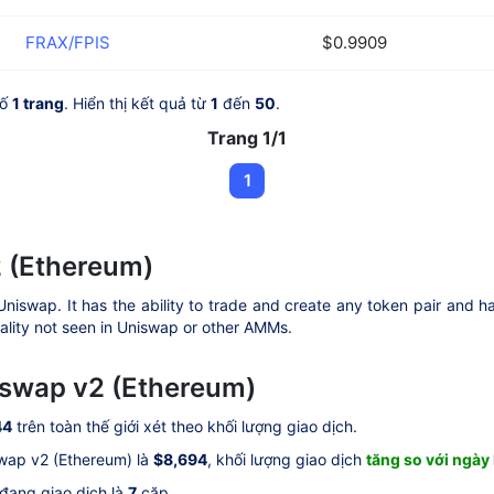
FRAX/FPIS
$0.9909
số
1 trang
. Hiển thị kết quả từ
1
đến
50
.
Trang 1/1
1
2 (Ethereum)
niswap. It has the ability to trade and create any token pair and h
ality not seen in Uniswap or other AMMs.
xswap v2 (Ethereum)
44
trên toàn thế giới xét theo khối lượng giao dịch.
wap v2 (Ethereum) là
$8,694
, khối lượng giao dịch
tăng so với ngà
 đang giao dịch là
7
cặp.