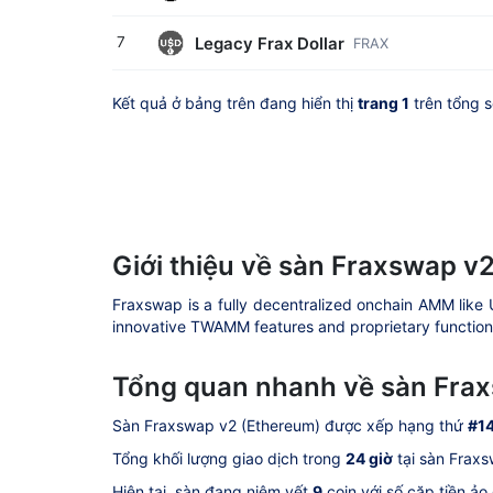
Legacy Frax Dollar
7
FRAX
Kết quả ở bảng trên đang hiển thị
trang 1
trên tổng 
Giới thiệu về sàn Fraxswap v
Fraxswap is a fully decentralized onchain AMM like U
innovative TWAMM features and proprietary function
Tổng quan nhanh về sàn Fra
Sàn Fraxswap v2 (Ethereum) được xếp hạng thứ
#1
Tổng khối lượng giao dịch trong
24 giờ
tại sàn Fraxs
Hiện tại, sàn đang niêm yết
9
coin với số cặp tiền ảo