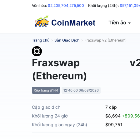
Vốn hóa:
$2,205,704,275,500
Khối lượng (24h):
$57,151,39
Tiền ảo
Trang chủ
›
Sàn Giao Dịch
›
Fraxswap v2 (Ethereum)
Fraxswap v
(Ethereum)
Xếp hạng #144
12:40:00 06/08/2026
Cặp giao dịch
7 cặp
Khối lượng 24 giờ
$8,694
+809.5
Khối lượng giao ngay (24h)
$99,751