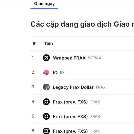
Giao ngay
Các cặp đang giao dịch Giao 
#
Tiền
Wrapped FRAX
1
WFRAX
IQ
2
IQ
Legacy Frax Dollar
3
FRAX
Frax (prev. FXS)
4
FRAX
Frax (prev. FXS)
5
FRAX
Frax (prev. FXS)
6
FRAX