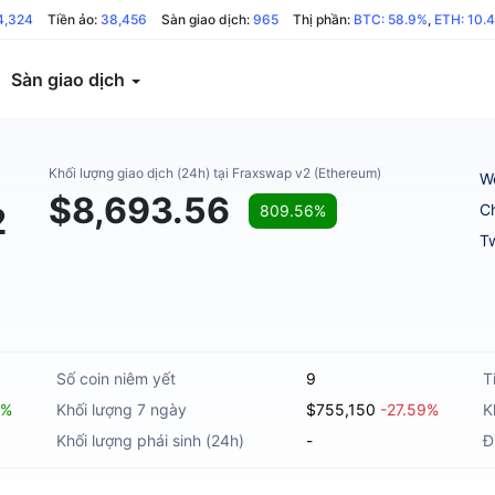
4,324
Tiền ảo:
38,456
Sàn giao dịch:
965
Thị phần:
BTC: 58.9%
,
ETH: 10.
Sàn giao dịch
Khối lượng giao dịch (24h) tại Fraxswap v2 (Ethereum)
W
$8,693.56
2
C
809.56%
Tw
Số coin niêm yết
9
T
6%
Khối lượng 7 ngày
$755,150
-27.59%
K
Khối lượng phái sinh (24h)
-
Đ