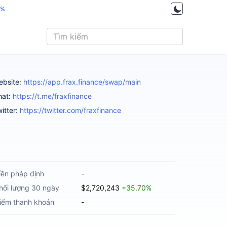
4%
ebsite:
https://app.frax.finance/swap/main
hat:
https://t.me/fraxfinance
itter:
https://twitter.com/fraxfinance
iền pháp định
-
hối lượng 30 ngày
$2,720,243
+35.70%
iểm thanh khoản
-