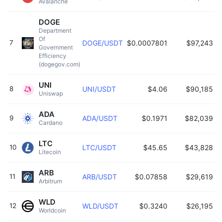
Avalanche 
DOGE
Department 
Of 
7
DOGE/USDT
$0.0007801
$97,243
0
Government 
Efficiency 
(dogegov.com) 
UNI
8
UNI/USDT
$4.06
$90,185
0
Uniswap 
ADA
9
ADA/USDT
$0.1971
$82,039
0
Cardano 
LTC
10
LTC/USDT
$45.65
$43,828
0
Litecoin 
ARB
11
ARB/USDT
$0.07858
$29,619
0
Arbitrum 
WLD
12
WLD/USDT
$0.3240
$26,195
0
Worldcoin 