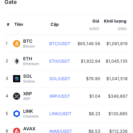
Gate
Giá
Khối lượng
Tiền
Cặp
#
(USD)
(24h)
BTC
1
BTC/USDT
$65,146.56
$1,091,619
0
Bitcoin 
ETH
2
ETH/USDT
$1,922.94
$1,045,135
0
Ethereum 
SOL
3
SOL/USDT
$76.90
$1,041,518
0
Solana 
XRP
4
XRP/USDT
$1.04
$349,667
0
XRP 
LINK
5
LINK/USDT
$8.23
$130,685
0
Chainlink 
AVAX
6
AVAX/USDT
$6.53
$112,336
0