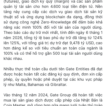
(futures), giao dịch ký quỹ (margin) và các sản phẩm
quản lý tài sản cho hơn 4.600 loại tiền điện tử. Nền
tảng này cung cấp các dịch vụ giao dịch tài sản kỹ
thuật số và ứng dụng blockchain đa dạng, đồng thời
sử dụng công nghệ Zero-Knowledge để đảm bảo khả
năng xác minh 100% đối với tài sản của người dùng.
Theo báo cáo dự trữ mới nhất, tính đến ngày 6 tháng 1
năm 2026, tổng tỷ lệ bao phủ dự trữ đã tăng từ 124%
lên 125%, với tổng giá trị dự trữ đạt 9,478 tỷ USD, cao
hơn đáng kể so với tiêu chuẩn an toàn của ngành là
100% và có thể hỗ trợ gần 500 loại tài sản người dùng
khác nhau.
Nhiều thực thể toàn cầu dưới tên Gate Entities đã đạt
được hoặc hoàn tất các đăng ký quy định, đơn xin cấp
phép, ủy quyền hoặc phê duyệt tại các khu vực pháp
lý như Malta, Bahamas và Gibraltar.
Vào tháng 12 năm 2024, Gate Group đã hoàn tất việc
mua lại sàn giao dịch được cấp phép của Nhật Bản là
Coin Master, mở rộng hơn nữa mạng lưới tuân thủ toàn