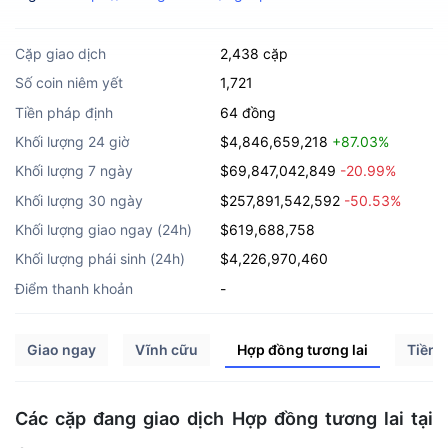
Cặp giao dịch
2,438 cặp
Số coin niêm yết
1,721
Tiền pháp định
64 đồng
Khối lượng 24 giờ
$4,846,659,218
+87.03%
Khối lượng 7 ngày
$69,847,042,849
-20.99%
Khối lượng 30 ngày
$257,891,542,592
-50.53%
Khối lượng giao ngay (24h)
$619,688,758
Khối lượng phái sinh (24h)
$4,226,970,460
Điểm thanh khoản
-
Giao ngay
Vĩnh cữu
Hợp đồng tương lai
Tiền 
Các cặp đang giao dịch Hợp đồng tương lai tại