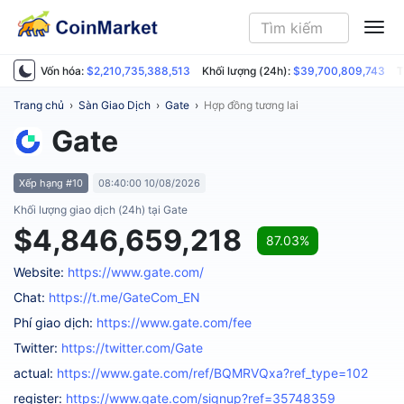
ME
Vốn hóa:
$2,210,735,388,513
Khối lượng (24h):
$39,700,809,743
T
Trang chủ
›
Sàn Giao Dịch
›
Gate
›
Hợp đồng tương lai
Gate
Xếp hạng #10
08:40:00 10/08/2026
Khối lượng giao dịch (24h) tại Gate
$4,846,659,218
87.03%
Website:
https://www.gate.com/
Chat:
https://t.me/GateCom_EN
Phí giao dịch:
https://www.gate.com/fee
Twitter:
https://twitter.com/Gate
actual:
https://www.gate.com/ref/BQMRVQxa?ref_type=102
register:
https://www.gate.com/signup?ref=35748359