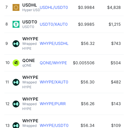
USDHL
7
USDHL/USDT0
$0.9984
$4,828
15
Hyper USD 
USDT0
8
USDT0/XAUT0
$0.9985
$1,215
1
USDT0 
WHYPE
WHYPE/USDHL
$56.32
$743
1
9
Wrapped 
HYPE 
QONE
10
QONE/WHYPE
$0.005506
$504
15
qONE 
WHYPE
WHYPE/XAUT0
$56.30
$482
1
11
Wrapped 
HYPE 
WHYPE
WHYPE/PURR
$56.26
$143
1
12
Wrapped 
HYPE 
WHYPE
WHYPE/USDT0
$56.34
$109
15
13
Wrapped 