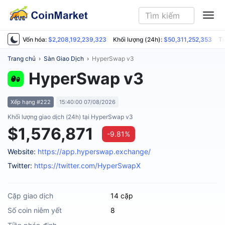
ME
Vốn hóa:
$2,208,192,239,323
Khối lượng (24h):
$50,311,252,353
Ti
Trang chủ
›
Sàn Giao Dịch
›
HyperSwap v3
HyperSwap v3
Xếp hạng #222
15:40:00 07/08/2026
Khối lượng giao dịch (24h) tại HyperSwap v3
$1,576,871
-9.81%
Website:
https://app.hyperswap.exchange/
Twitter:
https://twitter.com/HyperSwapX
Cặp giao dịch
14 cặp
Số coin niêm yết
8