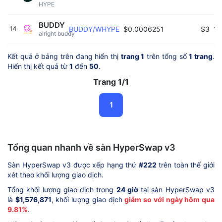
HYPE 
BUDDY
14
BUDDY/WHYPE
$0.0006251
$3
10
alright buddy 
Kết quả ở bảng trên đang hiển thị
trang 1
trên tổng số
1 trang
.
Hiển thị kết quả từ
1
đến
50
.
Trang 1/1
1
Tổng quan nhanh về sàn HyperSwap v3
Sàn HyperSwap v3 được xếp hạng thứ
#222
trên toàn thế giới
xét theo khối lượng giao dịch.
Tổng khối lượng giao dịch trong
24 giờ
tại sàn HyperSwap v3
là
$1,576,871
, khối lượng giao dịch
giảm so với ngày hôm qua
9.81%
.