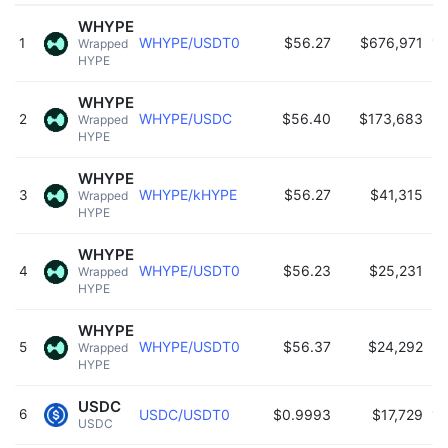
WHYPE
WHYPE/USDT0
$56.27
$676,971
15
1
Wrapped 
HYPE 
WHYPE
WHYPE/USDC
$56.40
$173,683
1
2
Wrapped 
HYPE 
WHYPE
WHYPE/kHYPE
$56.27
$41,315
1
3
Wrapped 
HYPE 
WHYPE
WHYPE/USDT0
$56.23
$25,231
15
4
Wrapped 
HYPE 
WHYPE
WHYPE/USDT0
$56.37
$24,292
15
5
Wrapped 
HYPE 
USDC
6
USDC/USDT0
$0.9993
$17,729
15
USDC 