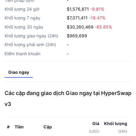
Tiền pháp định
-
Khối lượng 24 giờ
$1,576,871
-9.81%
Khối lượng 7 ngày
$7,071,411
-18.47%
Khối lượng 30 ngày
$30,260,469
-85.65%
Khối lượng giao ngay (24h)
$969,699
Khối lượng phái sinh (24h)
-
Điểm thanh khoản
-
Giao ngay
Các cặp đang giao dịch Giao ngay tại HyperSwap
v3
Giá
Khối lượng
Tiền
Cặp
#
(USD)
(24h)