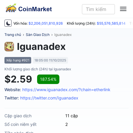
ME
Vốn hóa:
$2,206,051,810,926
Khối lượng (24h):
$55,576,585,814
Ti
Trang chủ
›
Sàn Giao Dịch
›
Iguanadex
Iguanadex
Xếp hạng #921
18:05:00 11/10/2025
Khối lượng giao dịch (24h) tại Iguanadex
$2.59
187.54%
Website:
https://www.iguanadex.com/?chain=etherlink
Twitter:
https://twitter.com/Iguanadex
Cặp giao dịch
11 cặp
Số coin niêm yết
2