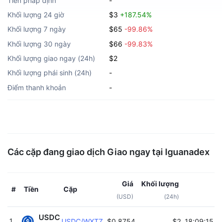
Tiền pháp định
-
Khối lượng 24 giờ
$3
+187.54%
Khối lượng 7 ngày
$65
-99.86%
Khối lượng 30 ngày
$66
-99.83%
Khối lượng giao ngay (24h)
$2
Khối lượng phái sinh (24h)
-
Điểm thanh khoản
-
Các cặp đang giao dịch Giao ngay tại Iguanadex
Giá
Khối lượng
Tiền
Cặp
#
(USD)
(24h)
USDC
1
USDC/WXTZ
$0.8754
$2
18:09:15 1