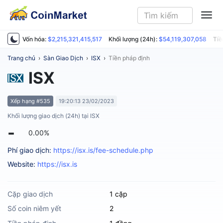
ME
Vốn hóa:
$2,215,321,415,517
Khối lượng (24h):
$54,119,307,058
Tiề
Trang chủ
›
Sàn Giao Dịch
›
ISX
›
Tiền pháp định
ISX
Xếp hạng #535
19:20:13 23/02/2023
Khối lượng giao dịch (24h) tại ISX
-
0.00%
Phí giao dịch:
https://isx.is/fee-schedule.php
Website:
https://isx.is
Cặp giao dịch
1 cặp
Số coin niêm yết
2