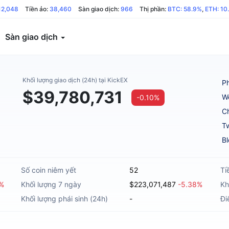
12,048
Tiền ảo:
38,460
Sàn giao dịch:
966
Thị phần:
BTC: 58.9%
,
ETH: 10
Sàn giao dịch
Khối lượng giao dịch (24h) tại KickEX
Ph
$39,780,731
W
-0.10%
C
Tw
B
Số coin niêm yết
52
Ti
0%
Khối lượng 7 ngày
$223,071,487
-5.38%
Kh
Khối lượng phái sinh (24h)
-
Đi