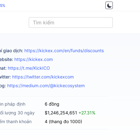
.5%
í giao dịch:
https://kickex.com/en/funds/discounts
ebsite:
https://kickex.com
hat:
https://t.me/KickICO
itter:
https://twitter.com/kickexcom
log:
https://medium.com/@kickecosystem
ền pháp định
6 đồng
ối lượng 30 ngày
$1,246,254,651
+27.31%
ểm thanh khoản
4 (thang đo 1000)