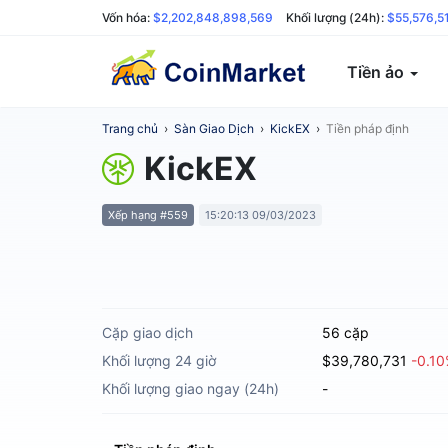
Vốn hóa:
$2,202,848,898,569
Khối lượng (24h):
$55,576,5
Tiền ảo
Trang chủ
›
Sàn Giao Dịch
›
KickEX
›
Tiền pháp định
KickEX
Xếp hạng #559
15:20:13 09/03/2023
Cặp giao dịch
56 cặp
Khối lượng 24 giờ
$39,780,731
-0.1
Khối lượng giao ngay (24h)
-