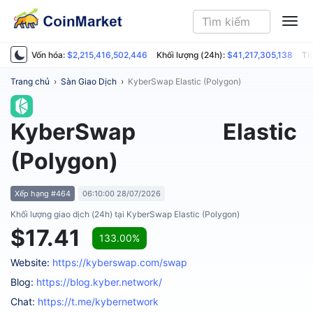
ME
Vốn hóa:
$2,215,416,502,446
Khối lượng (24h):
$41,217,305,138
Ti
Trang chủ
›
Sàn Giao Dịch
›
KyberSwap Elastic (Polygon)
KyberSwap Elastic
(Polygon)
Xếp hạng #464
06:10:00 28/07/2026
Khối lượng giao dịch (24h) tại KyberSwap Elastic (Polygon)
$17.41
133.00%
Website:
https://kyberswap.com/swap
Blog:
https://blog.kyber.network/
Chat:
https://t.me/kybernetwork