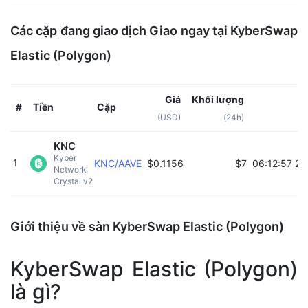
Các cặp đang giao dịch Giao ngay tại KyberSwap
Elastic (Polygon)
Giá
Khối lượng
Tiền
Cặp
C
#
(USD)
(24h)
KNC
Kyber 
1
KNC/AAVE
$0.1156
$7
06:12:57 27
Network 
Crystal v2 
Giới thiệu về sàn KyberSwap Elastic (Polygon)
KyberSwap Elastic (Polygon)
là gì?