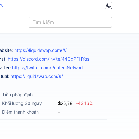
5%
ebsite:
https://liquidswap.com/#/
hat:
https://discord.com/invite/44QgPFHYqs
itter:
https://twitter.com/PontemNetwork
tual:
https://liquidswap.com/#/
Tiền pháp định
-
Khối lượng 30 ngày
$25,781
-43.16%
Điểm thanh khoản
-