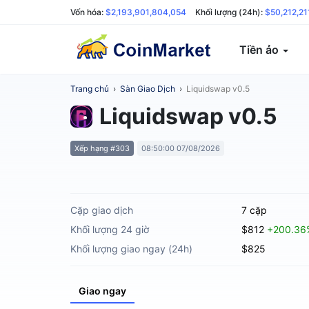
Vốn hóa:
$2,193,901,804,054
Khối lượng (24h):
$50,212,21
Tiền ảo
Trang chủ
›
Sàn Giao Dịch
›
Liquidswap v0.5
Liquidswap v0.5
Xếp hạng #303
08:50:00 07/08/2026
Cặp giao dịch
7 cặp
Khối lượng 24 giờ
$812
+200.36
Khối lượng giao ngay (24h)
$825
Giao ngay