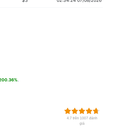
$3
02:34:24 07/08/2026
 200.36%
.
4.7 trên 1007 đánh
giá