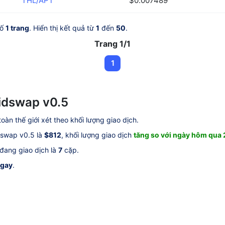
THL/APT
$0.007489
số
1 trang
. Hiển thị kết quả từ
1
đến
50
.
Trang 1/1
1
idswap v0.5
toàn thế giới xét theo khối lượng giao dịch.
dswap v0.5 là
$812
, khối lượng giao dịch
tăng so với ngày hôm qua
 đang giao dịch là
7
cặp.
ngay
.