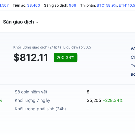
1,507
Tiền ảo:
38,460
Sàn giao dịch:
966
Thị phần:
BTC: 58.9%
,
ETH: 10.
Sàn giao dịch
Khối lượng giao dịch (24h) tại Liquidswap v0.5
W
$812.11
C
200.36%
Tw
ac
Số coin niêm yết
8
%
Khối lượng 7 ngày
$5,205
+228.34%
Khối lượng phái sinh (24h)
-