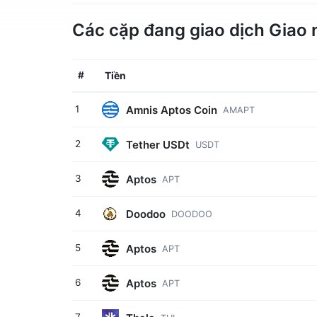
Các cặp đang giao dịch Giao 
#
Tiền
Amnis Aptos Coin
1
AMAPT
Tether USDt
2
USDT
Aptos
3
APT
Doodoo
4
DOODOO
Aptos
5
APT
Aptos
6
APT