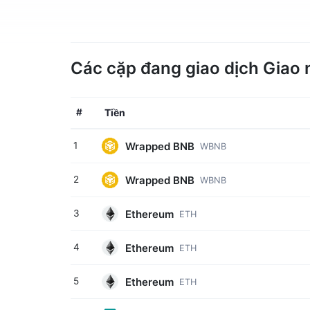
Các cặp đang giao dịch Giao
#
Tiền
Wrapped BNB
1
WBNB
Wrapped BNB
2
WBNB
Ethereum
3
ETH
Ethereum
4
ETH
Ethereum
5
ETH