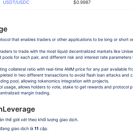
USDT/USDC
$0.9987
age
col that enables traders or other applications to be long or short on
 traders to trade with the most liquid decentralized markets like Un
 pools for each pair, and different risk and interest rate parameters 
ing collateral ratio with real-time AMM price for any pair available f
mpleted in two different transactions to avoid flash loan attacks and 
nding pool, allowing tokenomics integration with projects.
 usage, allows holders to vote, stake to get rewards and protocol pr
centralized margin trading.
nLeverage
àn thế giới xét theo khối lượng giao dịch.
 đang giao dịch là
11
cặp.