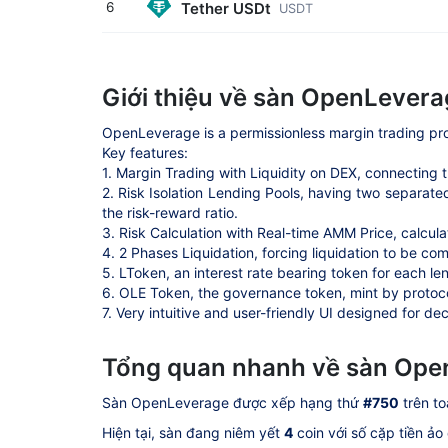
Tether USDt
6
USDT
Giới thiệu về sàn OpenLever
OpenLeverage is a permissionless margin trading proto
Key features:
1. Margin Trading with Liquidity on DEX, connecting
2. Risk Isolation Lending Pools, having two separated
the risk-reward ratio.
3. Risk Calculation with Real-time AMM Price, calculat
4. 2 Phases Liquidation, forcing liquidation to be co
5. LToken, an interest rate bearing token for each le
6. OLE Token, the governance token, mint by protocol
7. Very intuitive and user-friendly UI designed for de
Tổng quan nhanh về sàn Ope
Sàn OpenLeverage được xếp hạng thứ
#750
trên to
Hiện tại, sàn đang niêm yết
4
coin với số cặp tiền ảo