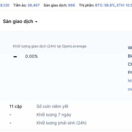
8,120
Tiền ảo:
38,467
Sàn giao dịch:
966
Thị phần:
BTC: 58.8%
,
ETH: 10.
Sàn giao dịch
Khối lượng giao dịch (24h) tại OpenLeverage
W
-
B
0.00%
C
ht
o
11 cặp
Số coin niêm yết
-
Khối lượng 7 ngày
-
Khối lượng phái sinh (24h)