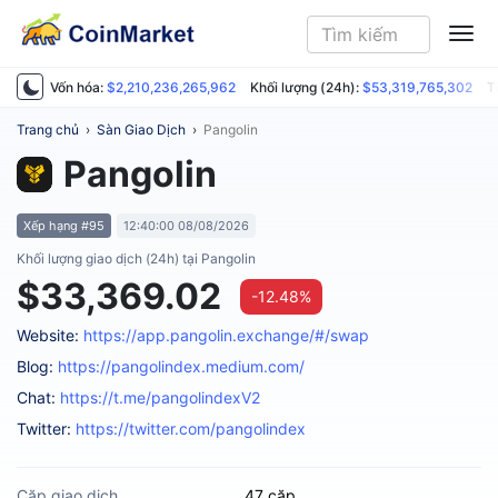
ME
Vốn hóa:
$2,210,236,265,962
Khối lượng (24h):
$53,319,765,302
T
Trang chủ
›
Sàn Giao Dịch
›
Pangolin
Pangolin
Xếp hạng #95
12:40:00 08/08/2026
Khối lượng giao dịch (24h) tại Pangolin
$33,369.02
-12.48%
Website:
https://app.pangolin.exchange/#/swap
Blog:
https://pangolindex.medium.com/
Chat:
https://t.me/pangolindexV2
Twitter:
https://twitter.com/pangolindex
Cặp giao dịch
47 cặp