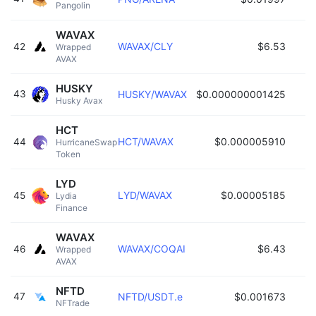
Pangolin 
WAVAX
WAVAX/CLY
$6.53
42
Wrapped 
AVAX 
HUSKY
43
HUSKY/WAVAX
$0.000000001425
Husky Avax 
HCT
HCT/WAVAX
$0.000005910
44
HurricaneSwap 
Token 
LYD
LYD/WAVAX
$0.00005185
45
Lydia 
Finance 
WAVAX
WAVAX/COQAI
$6.43
46
Wrapped 
AVAX 
NFTD
47
NFTD/USDT.e
$0.001673
NFTrade 