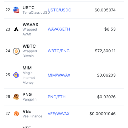
USTC
22
USTC/USDC
$0.005074
TerraClassicUSD 
WAVAX
WAVAX/ETH
$6.53
23
Wrapped 
AVAX 
WBTC
WBTC/PNG
$72,300.11
24
Wrapped 
Bitcoin 
MIM
Magic 
25
MIM/WAVAX
$0.06203
Internet 
Money 
PNG
26
PNG/ETH
$0.02026
Pangolin 
VEE
27
VEE/WAVAX
$0.00001046
Vee Finance 