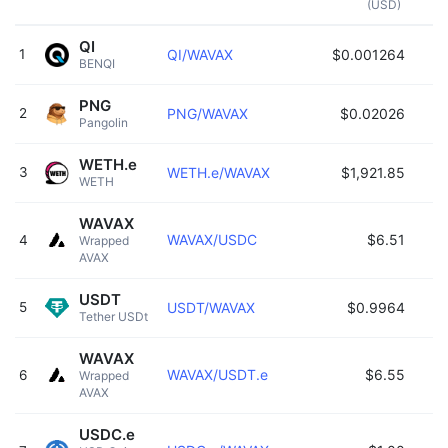
(USD)
QI
1
QI/WAVAX
$0.001264
BENQI 
PNG
2
PNG/WAVAX
$0.02026
Pangolin 
WETH.e
3
WETH.e/WAVAX
$1,921.85
WETH 
WAVAX
WAVAX/USDC
$6.51
4
Wrapped 
AVAX 
USDT
5
USDT/WAVAX
$0.9964
Tether USDt 
WAVAX
WAVAX/USDT.e
$6.55
6
Wrapped 
AVAX 
USDC.e