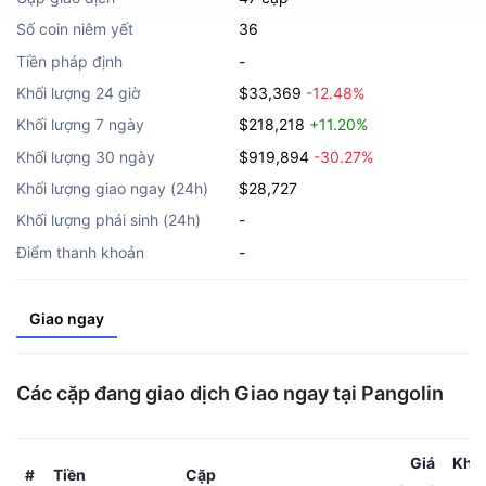
Số coin niêm yết
36
Tiền pháp định
-
Khối lượng 24 giờ
$33,369
-12.48%
Khối lượng 7 ngày
$218,218
+11.20%
Khối lượng 30 ngày
$919,894
-30.27%
Khối lượng giao ngay (24h)
$28,727
Khối lượng phái sinh (24h)
-
Điểm thanh khoản
-
Giao ngay
Các cặp đang giao dịch Giao ngay tại Pangolin
Giá
Khối
Tiền
Cặp
#