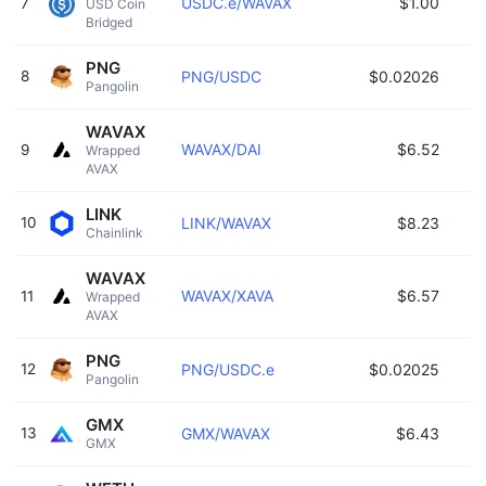
USDC.e/WAVAX
$1.00
7
USD Coin 
Bridged 
PNG
8
PNG/USDC
$0.02026
Pangolin 
WAVAX
WAVAX/DAI
$6.52
9
Wrapped 
AVAX 
LINK
10
LINK/WAVAX
$8.23
Chainlink 
WAVAX
WAVAX/XAVA
$6.57
11
Wrapped 
AVAX 
PNG
12
PNG/USDC.e
$0.02025
Pangolin 
GMX
13
GMX/WAVAX
$6.43
GMX 