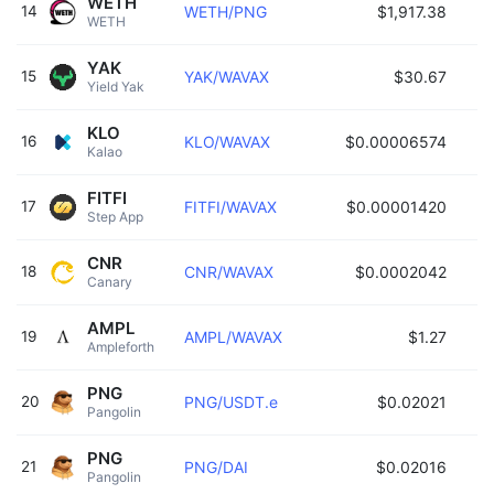
WETH
14
WETH/PNG
$1,917.38
WETH 
YAK
15
YAK/WAVAX
$30.67
Yield Yak 
KLO
16
KLO/WAVAX
$0.00006574
Kalao 
FITFI
17
FITFI/WAVAX
$0.00001420
Step App 
CNR
18
CNR/WAVAX
$0.0002042
Canary 
AMPL
19
AMPL/WAVAX
$1.27
Ampleforth 
PNG
20
PNG/USDT.e
$0.02021
Pangolin 
PNG
21
PNG/DAI
$0.02016
Pangolin 