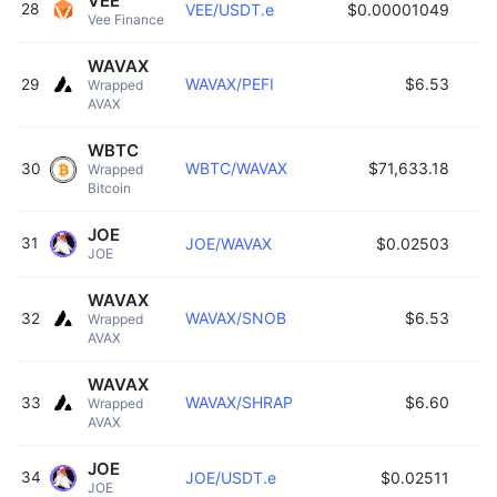
VEE
28
VEE/USDT.e
$0.00001049
Vee Finance 
WAVAX
WAVAX/PEFI
$6.53
29
Wrapped 
AVAX 
WBTC
WBTC/WAVAX
$71,633.18
30
Wrapped 
Bitcoin 
JOE
31
JOE/WAVAX
$0.02503
JOE 
WAVAX
WAVAX/SNOB
$6.53
32
Wrapped 
AVAX 
WAVAX
WAVAX/SHRAP
$6.60
33
Wrapped 
AVAX 
JOE
34
JOE/USDT.e
$0.02511
JOE 