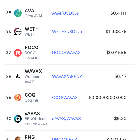
AVAI
35
AVAI/USDC.e
$0.4111
Orca AVAI 
WETH
36
WETH/USDT.e
$1,903.76
WETH 
ROCO
ROCO/WAVAX
$0.01555
37
ROCO 
FINANCE 
WAVAX
WAVAX/ARENA
$6.47
38
Wrapped 
AVAX 
COQ
39
COQ/WAVAX
$0.00000008000
Coq Inu 
sAVAX
sAVAX/WAVAX
$8.35
40
BENQI Liquid 
Staked AVAX 
PNG
41
PNG/ARENA
$0.01997