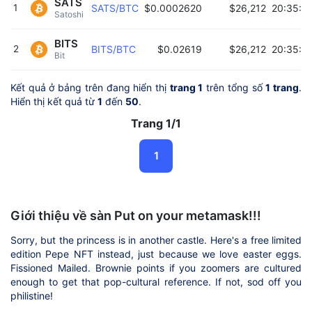
SATS
1
SATS/BTC
$0.0002620
$26,212
20:35:2
Satoshi 
BITS
2
BITS/BTC
$0.02619
$26,212
20:35:2
Bit 
Kết quả ở bảng trên đang hiển thị
trang 1
trên tổng số
1 trang
.
Hiển thị kết quả từ
1
đến
50
.
Trang 1/1
1
Giới thiệu về sàn Put on your metamask!!!
Sorry, but the princess is in another castle. Here's a free limited
edition Pepe NFT instead, just because we love easter eggs.
Fissioned Mailed. Brownie points if you zoomers are cultured
enough to get that pop-cultural reference. If not, sod off you
philistine!