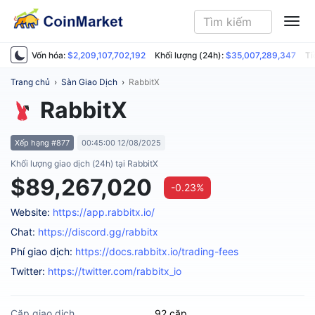
ME
Vốn hóa:
$2,209,107,702,192
Khối lượng (24h):
$35,007,289,347
Ti
Trang chủ
›
Sàn Giao Dịch
›
RabbitX
RabbitX
Xếp hạng #877
00:45:00 12/08/2025
Khối lượng giao dịch (24h) tại RabbitX
$89,267,020
-0.23%
Website:
https://app.rabbitx.io/
Chat:
https://discord.gg/rabbitx
Phí giao dịch:
https://docs.rabbitx.io/trading-fees
Twitter:
https://twitter.com/rabbitx_io
Cặp giao dịch
92 cặp