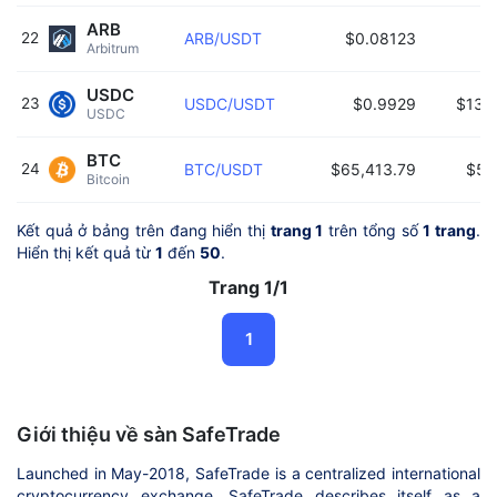
ARB
22
ARB/USDT
$0.08123
Arbitrum 
USDC
23
USDC/USDT
$0.9929
$13,
USDC 
BTC
24
BTC/USDT
$65,413.79
$5,
Bitcoin 
Kết quả ở bảng trên đang hiển thị
trang 1
trên tổng số
1 trang
.
Hiển thị kết quả từ
1
đến
50
.
Trang 1/1
1
Giới thiệu về sàn SafeTrade
Launched in May-2018, SafeTrade is a centralized international
cryptocurrency exchange. SafeTrade describes itself as a