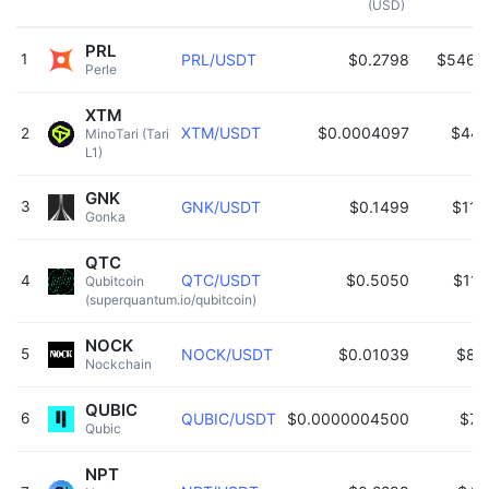
(USD)
(2
PRL
1
PRL/USDT
$0.2798
$546,
Perle 
XTM
XTM/USDT
$0.0004097
$44,
2
MinoTari (Tari 
L1) 
GNK
3
GNK/USDT
$0.1499
$11,
Gonka 
QTC
QTC/USDT
$0.5050
$11,
4
Qubitcoin 
(superquantum.io/qubitcoin) 
NOCK
5
NOCK/USDT
$0.01039
$8,
Nockchain 
QUBIC
6
QUBIC/USDT
$0.0000004500
$7,
Qubic 
NPT