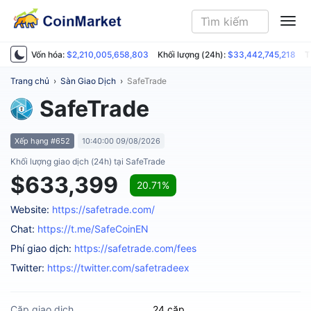
ME
Vốn hóa:
$2,210,005,658,803
Khối lượng (24h):
$33,442,745,218
T
Trang chủ
›
Sàn Giao Dịch
›
SafeTrade
SafeTrade
Xếp hạng #652
10:40:00 09/08/2026
Khối lượng giao dịch (24h) tại SafeTrade
$633,399
20.71%
Website:
https://safetrade.com/
Chat:
https://t.me/SafeCoinEN
Phí giao dịch:
https://safetrade.com/fees
Twitter:
https://twitter.com/safetradeex
Cặp giao dịch
24 cặp