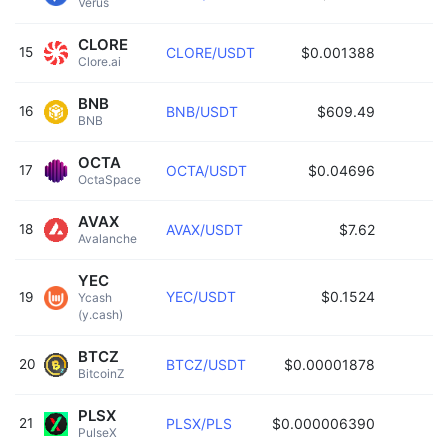
Verus 
CLORE
15
CLORE/USDT
$0.001388
Clore.ai 
BNB
16
BNB/USDT
$609.49
BNB 
OCTA
17
OCTA/USDT
$0.04696
OctaSpace 
AVAX
18
AVAX/USDT
$7.62
Avalanche 
YEC
YEC/USDT
$0.1524
19
Ycash 
(y.cash) 
BTCZ
20
BTCZ/USDT
$0.00001878
BitcoinZ 
PLSX
21
PLSX/PLS
$0.000006390
PulseX 