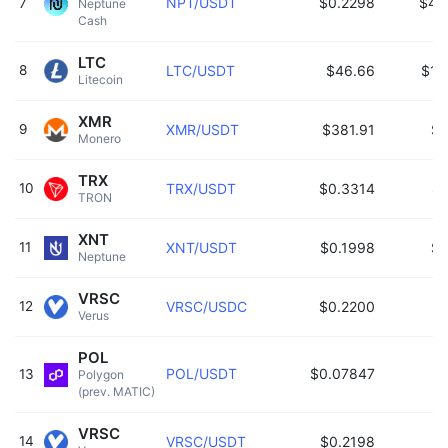
NPT/USDT
$0.2298
$4,
7
Neptune 
Cash 
LTC
8
LTC/USDT
$46.66
$1,
Litecoin 
XMR
9
XMR/USDT
$381.91
$
Monero 
TRX
10
TRX/USDT
$0.3314
$
TRON 
XNT
11
XNT/USDT
$0.1998
$
Neptune 
VRSC
12
VRSC/USDC
$0.2200
$
Verus 
POL
POL/USDT
$0.07847
13
Polygon 
(prev. MATIC) 
VRSC
14
VRSC/USDT
$0.2198