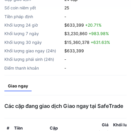
Số coin niêm yết
25
Tiền pháp định
-
Khối lượng 24 giờ
$633,399
+20.71%
Khối lượng 7 ngày
$3,230,860
+983.98%
Khối lượng 30 ngày
$15,360,378
+631.63%
Khối lượng giao ngay (24h)
$633,399
Khối lượng phái sinh (24h)
-
Điểm thanh khoản
-
Giao ngay
Các cặp đang giao dịch Giao ngay tại SafeTrade
Giá
Khối lượ
Tiền
Cặp
#