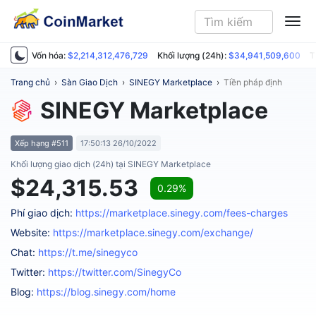
ME
Vốn hóa:
$2,214,312,476,729
Khối lượng (24h):
$34,941,509,600
T
Trang chủ
›
Sàn Giao Dịch
›
SINEGY Marketplace
›
Tiền pháp định
SINEGY Marketplace
Xếp hạng #511
17:50:13 26/10/2022
Khối lượng giao dịch (24h) tại SINEGY Marketplace
$24,315.53
0.29%
Phí giao dịch:
https://marketplace.sinegy.com/fees-charges
Website:
https://marketplace.sinegy.com/exchange/
Chat:
https://t.me/sinegyco
Twitter:
https://twitter.com/SinegyCo
Blog:
https://blog.sinegy.com/home