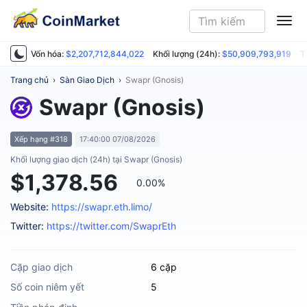
ME
Vốn hóa:
$2,207,712,844,022
Khối lượng (24h):
$50,909,793,919
T
Trang chủ
›
Sàn Giao Dịch
›
Swapr (Gnosis)
Swapr (Gnosis)
Xếp hạng #318
17:40:00 07/08/2026
Khối lượng giao dịch (24h) tại Swapr (Gnosis)
$1,378.56
0.00%
Website:
https://swapr.eth.limo/
Twitter:
https://twitter.com/SwaprEth
Cặp giao dịch
6 cặp
Số coin niêm yết
5