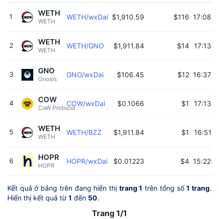
WETH
1
WETH/wxDai
$1,910.59
$116
17:08:4
WETH 
WETH
2
WETH/GNO
$1,911.84
$14
17:13:
WETH 
GNO
3
GNO/wxDai
$106.45
$12
16:37:5
Gnosis 
COW
4
COW/wxDai
$0.1066
$1
17:13:
CoW Protocol 
WETH
5
WETH/BZZ
$1,911.84
$1
16:51:
WETH 
HOPR
6
HOPR/wxDai
$0.01223
$4
15:22:0
HOPR 
Kết quả ở bảng trên đang hiển thị
trang 1
trên tổng số
1 trang
.
Hiển thị kết quả từ
1
đến
50
.
Trang 1/1