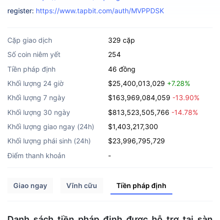
register:
https://www.tapbit.com/auth/MVPPDSK
Cặp giao dịch
329 cặp
Số coin niêm yết
254
Tiền pháp định
46 đồng
Khối lượng 24 giờ
$25,400,013,029
+7.28%
Khối lượng 7 ngày
$163,969,084,059
-13.90%
Khối lượng 30 ngày
$813,523,505,766
-14.78%
Khối lượng giao ngay (24h)
$1,403,217,300
Khối lượng phái sinh (24h)
$23,996,795,729
Điểm thanh khoản
-
Giao ngay
Vĩnh cữu
Tiền pháp định
Danh sách tiền pháp định được hỗ trợ tại sàn