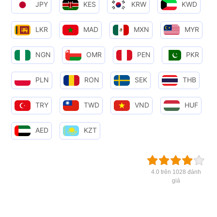
JPY
KES
KRW
KWD
LKR
MAD
MXN
MYR
NGN
OMR
PEN
PKR
PLN
RON
SEK
THB
TRY
TWD
VND
HUF
AED
KZT
4.0 trên 1028 đánh
giá