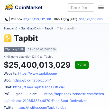
ME
Vốn hóa:
$2,203,153,812,560
Khối lượng (24h):
$57,325,036,665
Ti
Trang chủ
›
Sàn Giao Dịch
›
Tapbit
›
Tiền pháp định
Tapbit
Xếp hạng #119
08:40:00 06/08/2026
Khối lượng giao dịch (24h) tại Tapbit
$25,400,013,029
7.28%
Website:
https://www.tapbit.com/
Blog:
https://blog.tapbit.com/
Chat:
https://t.me/TapbitGlobalOfficial
Phí giao dịch:
https://tapbitcex.zendesk.com/hc/en-
us/articles/12198533844879-Fees-Spot-Derivatives
Twitter:
https://twitter.com/Tapbitglobal