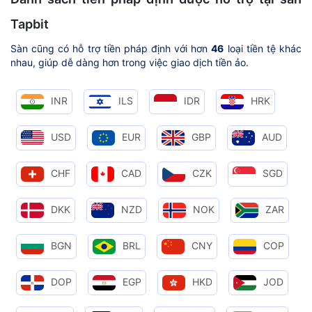
Tapbit
Sàn cũng có hỗ trợ tiền pháp định với hơn
46
loại tiền tệ khác
nhau, giúp dễ dàng hơn trong việc giao dịch tiền ảo.
INR
ILS
IDR
HRK
USD
EUR
GBP
AUD
CHF
CAD
CZK
SGD
DKK
NZD
NOK
ZAR
BGN
BRL
CNY
COP
DOP
EGP
HKD
JOD