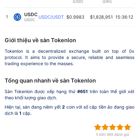
(USD)
(24h)
USDC
1
USDC/USDT
$0.9983
$1,828,951
15:36:12 2
USDC 
Giới thiệu về sàn Tokenlon
Tokenlon is a decentralized exchange built on top of 0x
protocol. It aims to provide a secure, reliable and seamless
trading experience to the masses.
Tổng quan nhanh về sàn Tokenlon
Sàn Tokenlon được xếp hạng thứ
#651
trên toàn thế giới xét
theo khối lượng giao dịch.
Hiện tại, sàn đang niêm yết
2
coin với số cặp tiền ảo đang giao
dịch là
1
cặp.
5 trên 989 đánh giá