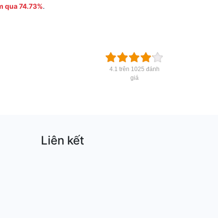
m qua 74.73%
.
4.1 trên 1025 đánh
giá
Liên kết