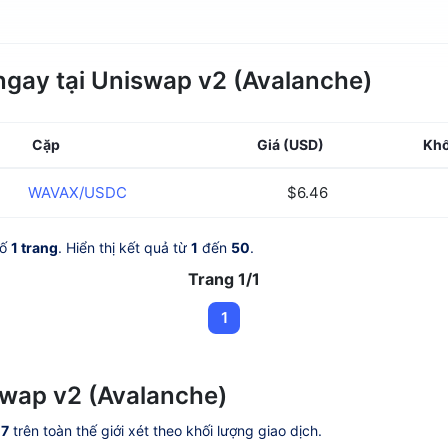
ngay tại Uniswap v2 (Avalanche)
Cặp
Giá
(USD)
Khố
WAVAX/USDC
$6.46
số
1 trang
. Hiển thị kết quả từ
1
đến
50
.
Trang 1/1
1
wap v2 (Avalanche)
07
trên toàn thế giới xét theo khối lượng giao dịch.