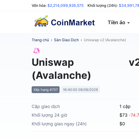
Vốn hóa:
$2,214,099,926,575
Khối lượng (24h):
$34,991,7
Tiền ảo
Trang chủ
›
Sàn Giao Dịch
›
Uniswap v2 (Avalanche)
Uniswap v
(Avalanche)
Xếp hạng #707
16:40:00 09/08/2026
Cặp giao dịch
1 cặp
Khối lượng 24 giờ
$73
-74.
Khối lượng giao ngay (24h)
$0