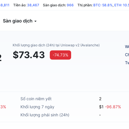
88,811
Tiền ảo:
38,467
Sàn giao dịch:
966
Thị phần:
BTC: 58.8%
,
ETH: 10
Sàn giao dịch
Khối lượng giao dịch (24h) tại Uniswap v2 (Avalanche)
W
$73.43
2
C
-74.73%
Tw
Số coin niêm yết
2
73%
Khối lượng 7 ngày
$1
-96.87%
Khối lượng phái sinh (24h)
-